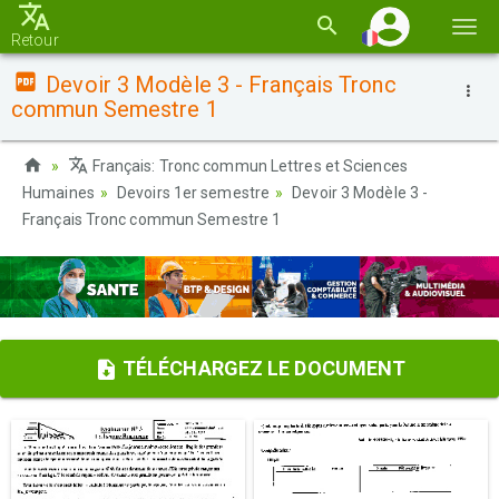
Basc
Retour
la
Devoir 3 Modèle 3 - Français Tronc
navi
commun Semestre 1
Français: Tronc commun Lettres et Sciences
Humaines
Devoirs 1er semestre
Devoir 3 Modèle 3 -
Français Tronc commun Semestre 1
TÉLÉCHARGEZ LE DOCUMENT