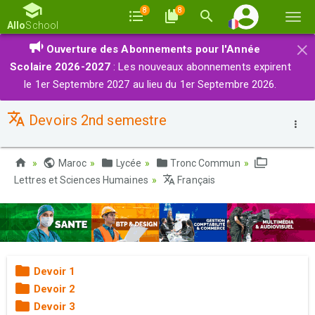
8
8
Basc
Allo
School
la
×
Ouverture des Abonnements pour l'Année
navi
Scolaire 2026-2027
: Les nouveaux abonnements expirent
le 1er Septembre 2027 au lieu du 1er Septembre 2026.
Devoirs 2nd semestre
Maroc
Lycée
Tronc Commun
Lettres et Sciences Humaines
Français
Devoir 1
Devoir 2
Devoir 3