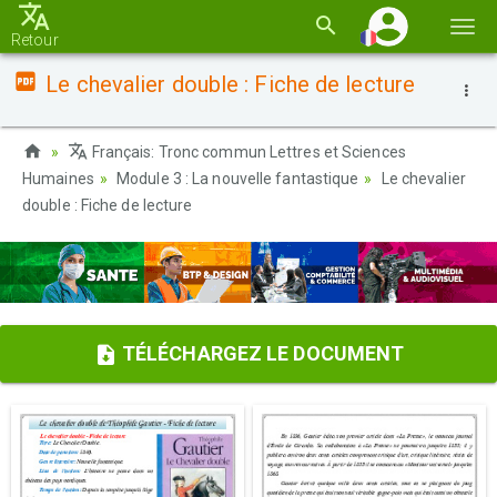
Basc
Retour
la
Le chevalier double : Fiche de lecture
navi
Français: Tronc commun Lettres et Sciences
Humaines
Module 3 : La nouvelle fantastique
Le chevalier
double : Fiche de lecture
TÉLÉCHARGEZ LE DOCUMENT