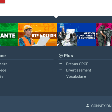
nce
Plus
maire
Prépas CPGE
lège
Divertissement
ée
Vocabulaire
CONNEXION