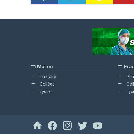
Maroc
Fra
Primaire
Pri
Collège
Col
Lycée
Lyc