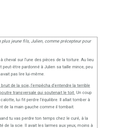
on plus jeune fils, Julien, comme précepteur pour
 à cheval sur l'une des pièces de la toiture. Au lieu
eût peut-être pardonné à Julien sa taille mince, peu
savait pas lire lui-même.
bruit de la scie, l'empêcha d'entendre la terrible
poutre transversale qui soutenait le toit.
Un coup
otte, lui fit perdre l'équilibre. Il allait tomber à
tint de la main gauche comme il tombait.
quand tu vas perdre ton temps chez le curé, à la
é de la scie. Il avait les larmes aux yeux, moins à