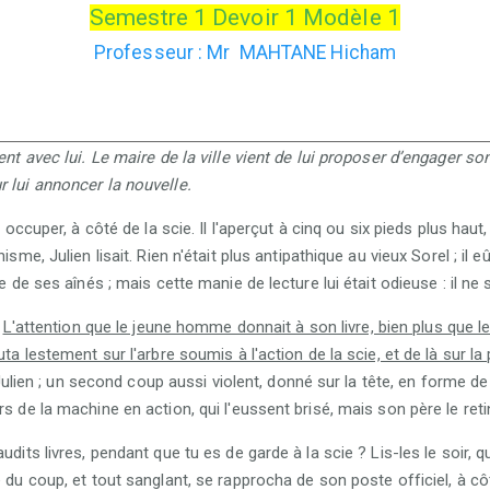
Semestre 1 Devoir 1 Modèle 1
Professeur : Mr MAHTANE Hicham
lent avec lui. Le maire de la ville vient de lui proposer d’engager s
r lui annoncer la nouvelle.
 occuper, à côté de la scie. Il l'aperçut à cinq ou six pieds plus haut,
isme, Julien lisait. Rien n'était plus antipathique au vieux Sorel ; il 
e de ses aînés ; mais cette manie de lecture lui était odieuse : il ne 
.
L'attention que le jeune homme donnait à son livre, bien plus que le 
ta lestement sur l'arbre soumis à l'action de la scie, et de là sur la 
Julien ; un second coup aussi violent, donné sur la tête, en forme de cal
rs de la machine en action, qui l'eussent brisé, mais son père le re
udits livres, pendant que tu es de garde à la scie ? Lis-les le soir, 
 du coup, et tout sanglant, se rapprocha de son poste officiel, à côt