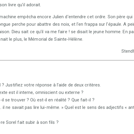
n livre qu'il adorait.
la machine empêcha encore Julien d'entendre cet ordre. Son père qui
ue perche pour abattre des noix, et l'en frappa sur l'épaule. A peine 
on. Dieu sait ce qu'il va me faire ! se disait le jeune homme. En pas
onnait le plus, le Mémorial de Sainte-Hélène.
Stendh
l ? Justifiez votre réponse à l’aide de deux critères.
xte est il interne, omniscient ou externe ?
l se trouver ? Où est-il en réalité ? Que fait-il ?
… il ne savait pas lire lui-même. » Quel est le sens des adjectifs « ant
e Sorel fait subir à son fils ?