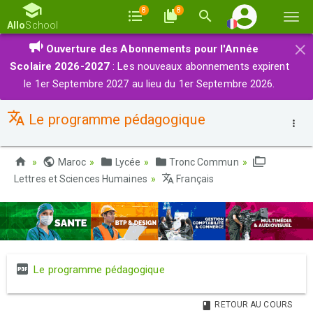
8
8
Basc
Allo
School
la
×
Ouverture des Abonnements pour l'Année
navi
Scolaire 2026-2027
: Les nouveaux abonnements expirent
le 1er Septembre 2027 au lieu du 1er Septembre 2026.
Le programme pédagogique
Maroc
Lycée
Tronc Commun
Lettres et Sciences Humaines
Français
Le programme pédagogique
RETOUR AU COURS