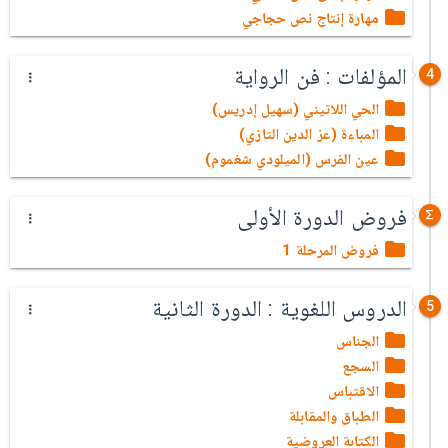
مهارة إنتاج نص حجاجي
المؤلفات : فن الرواية
4
الحي اللاتيني (سهيل إدريس)
المباءة (عز الدين التازي)
عين الفرس (الميلودي شغموم)
فروض الدورة الأولى
فروض المرحلة 1
الدروس اللغوية : الدورة الثانية
5
الجناس
السجع
الاقتباس
الطباق والمقابلة
الكتابة العروضية