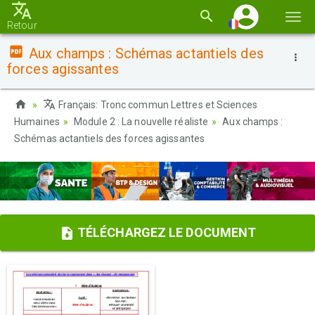
Basc
Retour
la
Aux champs : Schémas actantiels des
navi
forces agissantes
Français: Tronc commun Lettres et Sciences
Humaines
Module 2 : La nouvelle réaliste
Aux champs :
Schémas actantiels des forces agissantes
TÉLÉCHARGEZ LE DOCUMENT