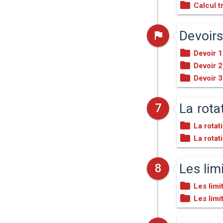
Calcul 
Devoir
Devoir 1
Devoir 2
Devoir 3
La rota
7
La rotat
La rotat
Les lim
8
Les limi
Les limi