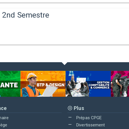
s 2nd Semestre
nce
Plus
maire
Prépas CPGE
lège
Divertissement