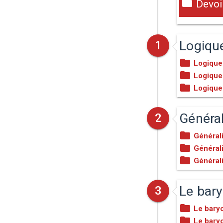
Devoir
Logiqu
1
Logique
Logique
Logique
Général
2
Générali
Générali
Générali
Le bary
3
Le baryc
Le baryc