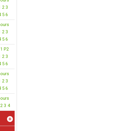
ours
1
2
3
4
5
6
ours
1
2
3
4
5
6
P1
P2
1
2
3
4
5
6
ours
1
2
3
4
5
6
ours
2
3
4