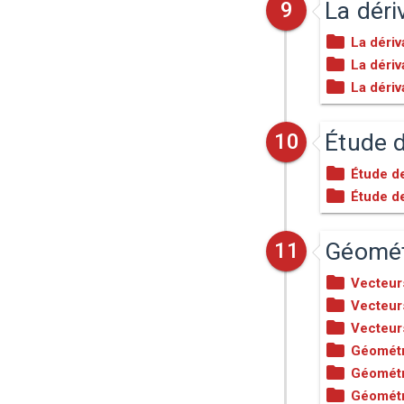
La déri
9
La dériv
La dériv
La dériv
Étude 
10
Étude d
Étude d
Géomét
11
Vecteur
Vecteur
Vecteur
Géométr
Géométri
Géométr