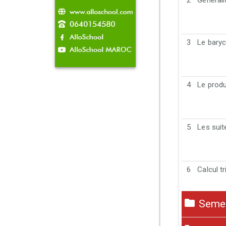
2
Générali
3
Le baryc
4
Le produ
5
Les sui
6
Calcul t
Semest