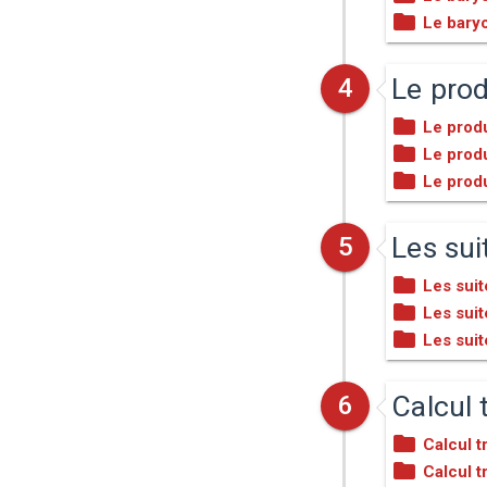
Le bary
Le prod
4
Le produ
Le produ
Le produ
Les su
5
Les sui
Les sui
Les sui
Calcul 
6
Calcul 
Calcul t