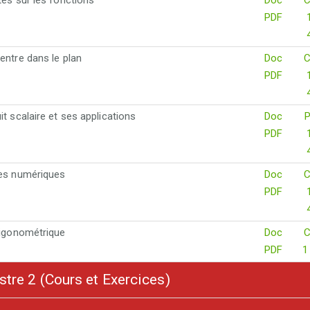
tés sur les fonctions
Doc
C
PDF
entre dans le plan
Doc
C
PDF
it scalaire et ses applications
Doc
PDF
tes numériques
Doc
C
PDF
rigonométrique
Doc
C
PDF
1
re 2 (Cours et Exercices)