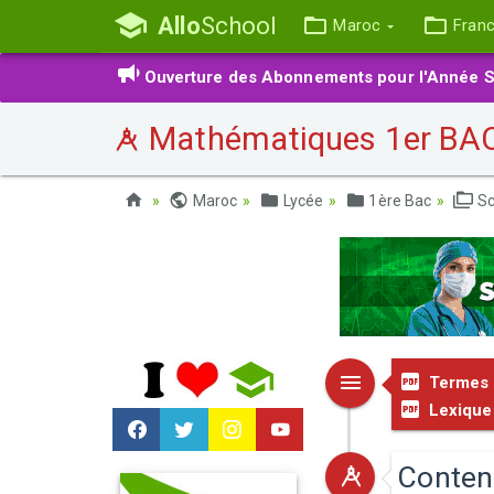
Allo
School
Maroc
Fran
Ouverture des Abonnements pour l'Année S
Mathématiques 1er BAC 
Maroc
Lycée
1ère Bac
Sc
Termes 
Lexique 
Conten