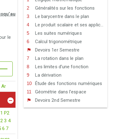
Généralités sur les fonctions
usqu’au
Le barycentre dans le plan
Le produit scalaire et ses applications
Les suites numériques
our le
Calcul trigonométrique
Devoirs 1er Semestre
La rotation dans le plan
Les limites d’une fonction
La dérivation
Étude des fonctions numériques
Ar
Géométrie dans l’espace
Devoirs 2nd Semestre
P1
P2
2
3
4
5
6
7