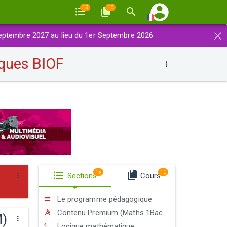
15
10
×
eptembre 2027 au lieu du 1er Septembre 2026.
ques BIOF
15
10
Sections
Cours
Le programme pédagogique
Contenu Premium (Maths 1Bac Exp-STE-STM)
M)
Logique mathématique