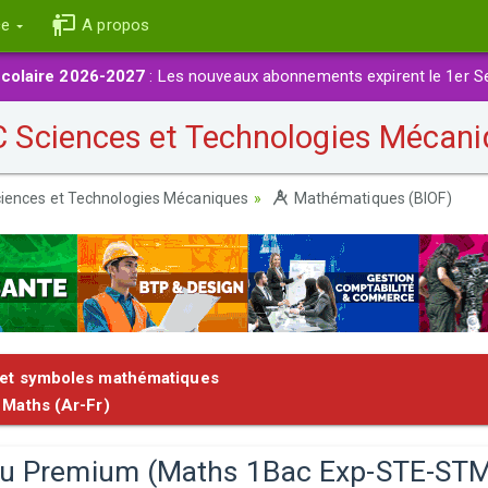
ce
A propos
colaire 2026-2027
: Les nouveaux abonnements expirent le 1er S
Sciences et Technologies Mécani
iences et Technologies Mécaniques
Mathématiques (BIOF)
et symboles mathématiques
Maths (Ar-Fr)
u Premium (Maths 1Bac Exp-STE-ST