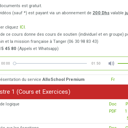
documents est gratuit.
vidéos (sauf *) est payant via un abonnement de
200 Dhs
valable
j
.
er cliquez
ICI
.
de ce cours donne des cours de soutien (individuel et en groupe) p
n et la mission française à Tanger (06 30 98 83 43)
15 45 80
(Appels et Whatsapp)
00:00
01:50
résentation du service
AlloSchool Premium
Fr
re 1 (Cours et Exercices)
de logique
Doc
PDF
1