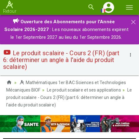
Basc
Retour
la
×
Ouverture des Abonnements pour l'Année
navi
Scolaire 2026-2027
: Les nouveaux abonnements expirent
le 1er Septembre 2027 au lieu du 1er Septembre 2026.
Le produit scalaire - Cours 2 (FR) (part
6: déterminer un angle à l'aide du produit
scalaire)
Mathématiques 1er BAC Sciences et Technologies
Mécaniques BIOF
Le produit scalaire et ses applications
Le
produit scalaire - Cours 2 (FR) (part 6: déterminer un angle à
l'aide du produit scalaire)