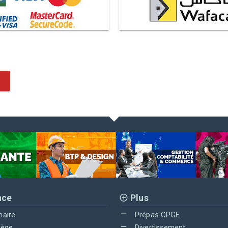
nce
Plus
maire
Prépas CPGE
lège
Divertissement