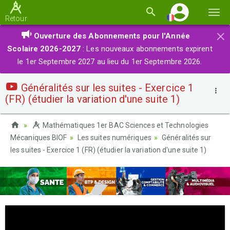
Basc
Retour
la
×
Ouverture des Abonnements pour l'Année
navi
Scolaire 2026-2027
: Les nouveaux abonnements expirent
le 1er Septembre 2027 au lieu du 1er Septembre 2026.
Généralités sur les suites - Exercice 1
(FR) (étudier la variation d'une suite 1)
Mathématiques 1er BAC Sciences et Technologies
Mécaniques BIOF
Les suites numériques
Généralités sur
les suites - Exercice 1 (FR) (étudier la variation d'une suite 1)