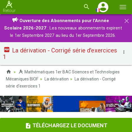
Basc
Retour
la
×
Ouverture des Abonnements pour l'Année
navi
Scolaire 2026-2027
: Les nouveaux abonnements expirent
le 1er Septembre 2027 au lieu du 1er Septembre 2026.
La dérivation - Corrigé série d'exercices
1
Mathématiques 1er BAC Sciences et Technologies
Mécaniques BIOF
La dérivation
La dérivation - Corrigé
série d'exercices 1
TÉLÉCHARGEZ LE DOCUMENT