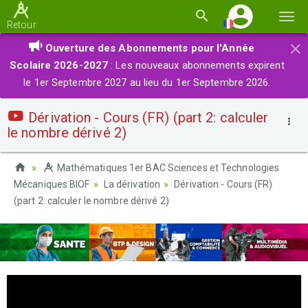
Basc
Retour
la
×
Ouverture des Abonnements pour l'Année
navi
Scolaire 2026-2027
: Les nouveaux abonnements expirent
le 1er Septembre 2027 au lieu du 1er Septembre 2026.
Dérivation - Cours (FR) (part 2: calculer
le nombre dérivé 2)
Mathématiques 1er BAC Sciences et Technologies
Mécaniques BIOF
La dérivation
Dérivation - Cours (FR)
(part 2: calculer le nombre dérivé 2)