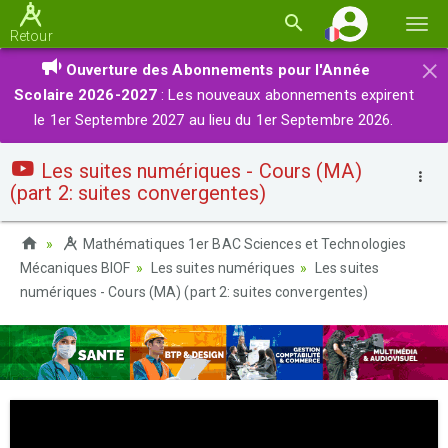
Basc
Retour
la
×
Ouverture des Abonnements pour l'Année
navi
Scolaire 2026-2027
: Les nouveaux abonnements expirent
le 1er Septembre 2027 au lieu du 1er Septembre 2026.
Les suites numériques - Cours (MA)
(part 2: suites convergentes)
Mathématiques 1er BAC Sciences et Technologies
Mécaniques BIOF
Les suites numériques
Les suites
numériques - Cours (MA) (part 2: suites convergentes)