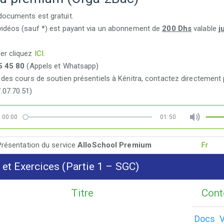
documents est gratuit.
vidéos (sauf *) est payant via un abonnement de
200 Dhs
valable
j
.
er cliquez
ICI
.
5 45 80
(Appels et Whatsapp)
 des cours de soutien présentiels à Kénitra, contactez directement 
.07.70.51)
00:00
01:50
Présentation du service
AlloSchool Premium
Fr
et Exercices (Partie 1 – SGC)
Titre
Cont
Docs
V