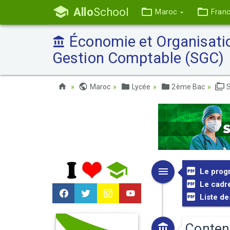
Allo
School
Maroc
Fran
Économie et Organisatio
Gestion Comptable (SGC)
Maroc
Lycée
2ème Bac
S
Le prog
Le cadre
Liste de
Conten