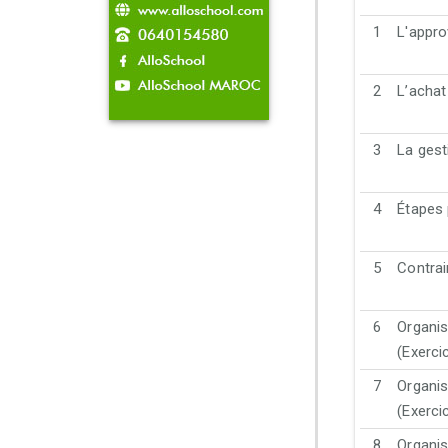
1
L'appro
2
L’achat
3
La gest
4
Étapes 
5
Contrain
6
Organis
(Exerci
7
Organis
(Exerci
8
Organis