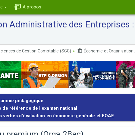
ce
A propos
n Administrative des Entreprises
ciences de Gestion Comptable (SGC)
Économie et Organisation 
ramme pédagogique
 de référence de l'examen national
s verbes d'évaluation en économie générale et EOAE
u premium (Orga 2Bac)