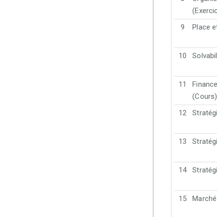
(Exerci
9
Place e
10
Solvabil
11
Finance
(Cours
12
Stratég
13
Stratég
14
Stratég
15
Marché 