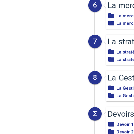
La mer
6
La merc
La merc
La stra
7
La strat
La strat
La Ges
8
La Gest
La Gest
Devoir
Devoir 1
Devoir 2