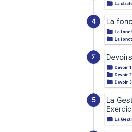
La strat
La fonc
4
La fonc
La fonct
Devoir
Devoir 1
Devoir 2
Devoir 3
La Ges
5
Exerci
La Gest