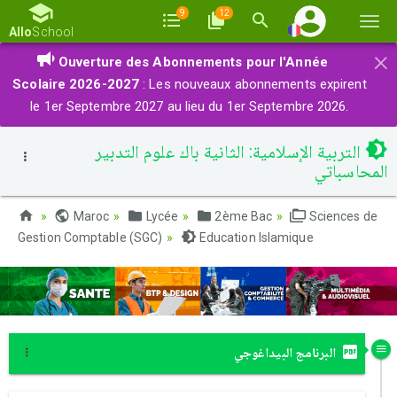
9
12
Basc
Allo
School
la
×
Ouverture des Abonnements pour l'Année
navi
Scolaire 2026-2027
: Les nouveaux abonnements expirent
le 1er Septembre 2027 au lieu du 1er Septembre 2026.
التربية الإسلامية: الثانية باك علوم التدبير
المحاسباتي
Maroc
Lycée
2ème Bac
Sciences de
Gestion Comptable (SGC)
Education Islamique
البرنامج البيداغوجي