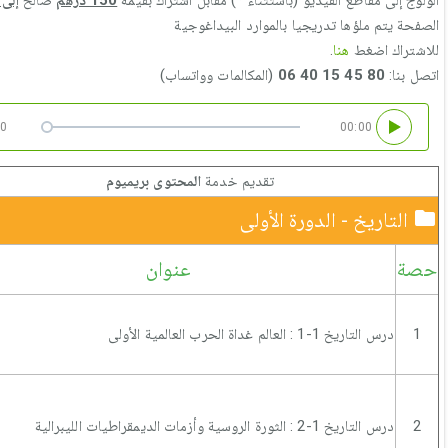
الولوج إلى مقاطع الفيديو (باستثناء *) مقابل اشتراك بقيمة
150 درهم
صالح
إلى غاية
الصفحة يتم ملؤها تدريجيا بالموارد البيداغوجية
للاشتراك اضغط
هنا
.
اتصل بنا:
80 45 15 40 06
(المكالمات وواتساب)
50
00:00
تقديم خدمة
المحتوى بريميوم
التاريخ - الدورة الأولى
حصة
عنوان
1
درس التاريخ 1-1 : العالم غداة الحرب العالمية الأولى
2
درس التاريخ 1-2 : الثورة الروسية وأزمات الديمقراطيات الليبرالية