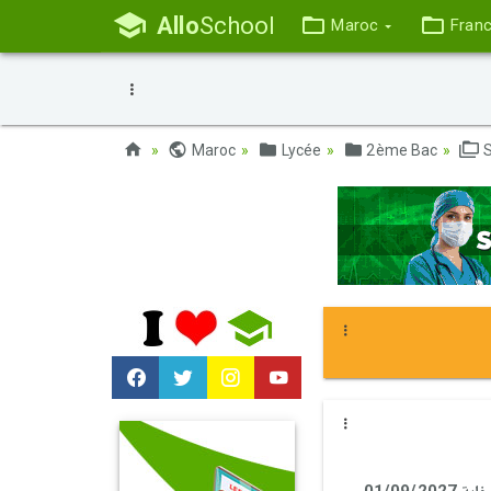
Allo
School
Maroc
Fran
Maroc
Lycée
2ème Bac
S