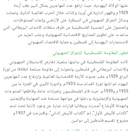
عليها الوكالة اليهودية، حيث ارتفع عدد المهاجرين بشكل كبير عقب أزمة
1929م وظهور النازية في أوربا، وكذلك خلال الحرب العالمية الثانية، وتمثلت
وسائل التمركز الصهيوني في السيطرة على الأراضي وإنشاء المستوطنات،
والحصول على الجنسية الفلسطينية من طرف سلطات الانتداب البريطاني، التي
ساعدت على تطوير المشاريع الاقتصادية الصهيونية، وجلب المزيد من
الاستثمارات اليهودية إلى فلسطين، وحماية الاقتصاد الصهيوني.
تطور المقاومة الفلسطينية للتمركز الصهيوني
كانت المقاومة الفلسطينية في بدايتها سلمية، تعارض الاستيطان الصهيوني
والانتداب البريطاني في فلسطين، وتحولت إلى مقاومة مسلحة انطلاقا من ثورة
البراق 1929م عقب حدوث الأزمة الاقتصادية العالمية، وارتفاع عدد المهاجرين
اليهود، ثم ثلثها ثورة القسام سنة 1935م، والثورة الكبرى في الفترة ما بين
1935م و1939م، حيث قام الفلسطينيون بإضرابات عامة، وقاطعوا المنتوجات
الصهيونية والإنجليزية، ودخلوا في مواجهة مسلحة ضد الصهاينة والإنجليز،
ولتهدئة الأوضاع أصدرت بريطانيا قرارات عبارة عن وعود كاذبة تحت اسم
"الكتاب الأبيض الأول"، ثم "الكتاب الأبيض الثاني"، واقترحت في 1937م
مشروع تقسيم فلسطين إلى دولتين.
الخطوات التمهيدية لتوطين الكيان الصهيوني في فلسطين