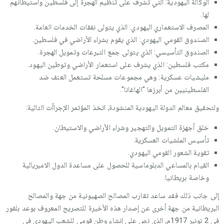
الوكالة اليهودية: التي تشرف على تنظيم الهجرة إلى فلسطين واستيطانهم
لها.
المصرف الاستعماري اليهودي: الذي يتولى نفقات الخدمات العامة.
الصندوق القومي اليهودي: الذي يقوم بشراء الأراضي في فلسطين.
الصندوق التأسيسي: الذي يتولى جمع التبرعات وتمويل الهجرة.
مكتب فلسطين: الذي يشرف على استعمار الأراضي وتوطين اليهود.
مليشيات عسكرية: وهي مجموعات مسلحة تستعمل العنف ضد
الفلسطينيين من أبرزها "الهاغانا".
ولتحقيق معالم الدولة اليهودية المنشودة، اتخذ المؤتمر الإجراأت التالية:
خلق أجهزة التمويل والتهجير وشراء الأراضي والاستيطان.
تأسيس الملشيات العسكرية.
تقوية الشعور القومي اليهودي.
القيام بالمساعي الدبلوماسية للحصول على مساعدة الدول الامبريالية
وخاصة بريطانيا.
إلى جانب ذلك فقد ساعد تقارب المصالح الصهيونية من جهة والمصالح
البريطانية من جهة أخرى عن إصدار هذه الأخيرة للتصريح المعروف بوعد بلفور
في 2 نونبر 1917م، الذي نص على إنشاء وطن قومي للشعب اليهودي في