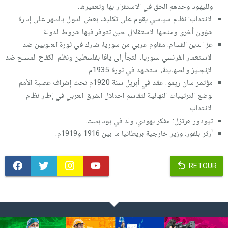
ولليهود وحدهم الحق في الاستقرار بها وتعميرها.
الانتداب: نظام سياسي يقوم على تكليف بعض الدول بالسهر على إدارة
شؤون أخرى ومنحها الاستقلال حين تتوفر فيها شروط الدولة.
عز الدين القسام: مقاوم عربي من سوريا، شارك في ثورة العلويين ضد
الاستعمار الفرنسي لسوريا، التجأ إلى يافا بفلسطين ونظم الكفاح المسلح ضد
الإنجليز والصهاينة، استشهد في ثورة 1935م.
مؤتمر سان ريمو: عقد في أبريل سنة 1920م تحت إشراف عصبة الأمم
لوضع الترتيبات النهائية لتقاسم احتلال الشرق العربي في إطار نظام
الانتداب.
تيودور هرتزل: مفكر يهودي، ولد في بودابست.
آرثر بلفور: وزير خارجية بريطانيا ما بين 1916 و1919م.
RETOUR