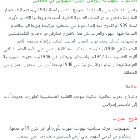
رفض الفلسطينيون والصهاينة مشروع التقسيم لسنة 1937م، ونتيجة لاستمرار
المقاومة وظهور بوادر الحرب العالمية الثانية، أصدرت بريطانيا الكتاب الأبيض
لسنة 1939م تقترح فيه إنشاء دولة في فلسطين مرتبطة ببريطانيا يتقاسم
السلطة فيها اليهود والعرب، لكن هذا الاقتراح تعارض مع مصالح الفلسطينيين
والصهاينة كذلك، وبعد نهاية الحرب العالمية الثانية وإنشاء منظمة الأمم
المتحدة في 1945م، طرحت بريطانيا مشكلة فلسطين على الأمم المتحدة التي
أقرت التقسيم سنة 1947م، وانسحاب بريطانيا في 1948م، وانتهزت الصهيونية
الفرصة لإعلان قيام دولة إسرائيل في 1948م، مما أدى إلى استمرار الصراع في
المنطقة.
خاتمة
باندلاع الحرب العالمية الثانية، شهدت القضية الفلسطينية تطورات جديدة أدت
إلى تأسيس إسرائيل.
شرح العبارات
الصهيونية: حركة سياسية يهودية ظهرت بأوربا أواخر القرن 19م، هدفها
إنشاء وطن قومي لليهود على أرض فلسطين باعتبارها أرض الميعاد،