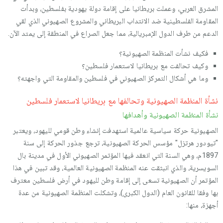
المشرق العربي، وعملت بريطانيا على إقامة دولة يهودية بفلسطين، وبدأت
المقاومة الفلسطينية ضد الانتداب البريطاني والمشروع الصهيوني الذي لقي
الدعم من طرف الدول الإمبريالية، مما جعل الصراع في المنطقة إلى يمتد الآن.
فكيف نشأت المنظمة الصهيونية؟
وكيف تحالفت مع بريطانيا لاستعمار فلسطين؟
وما هي أشكال التمركز الصهيوني في فلسطين والمقاومة التي واجهته؟
نشأة المنظمة الصهيونية وتحالفها مع بريطانيا لاستعمار فلسطين
نشأة المنظمة الصهيونية وأهدافها
الصهيونية حركة سياسية عالمية استهدفت إنشاء وطن قومي لليهود، ويعتبر
"تيودور هرتزل" مؤسس الحركة الصهيونية، ترجع جذور الحركة إلى سنة
1897م، وهي السنة التي انعقد فيها المؤتمر الصهيوني الأول في مدينة بال
السويسرية، والذي انبثقت عنه المنظمة الصهيونية العالمية، وقد تبين في هذا
المؤتمر أن الصهيونية تسعى إلى إقامة وطن لليهود في أرض فلسطين معترف
بها وفقا للقانون العام (الدول الكبرى)، وتشكلت المنظمة الصهيونية من عدة
أجهزة، منها: