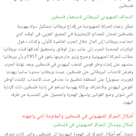
فلسطين.
التحالف الصهيوني البريطاني لاستعمار فلسطين
تمكن زعماء الحركة الصهيونية من إقناع بريطانيا بتشكيل دولة يهودية
بفلسطين لضمان المصالح الإنجليزية في المشرق العربي، في الوقت الذي
احتاجت بريطانيا إلى المال خلال الحرب العالمية الأولى، وكذلك دخول
الولايات المتحدة الحرب إلى جانب دول الوفاق، ولتحقيق أهدافها قبلت بريطانيا
مطالب الحركة الصهيونية وصرح وزير خارجيتها بلفور في 1917م بأن بريطانيا
ستسهر على إنشاء وطن قومي للشعب اليهودي في فلسطين، وبعد نهاية الحرب
وفرض الانتداب البريطاني على فلسطين، عينت بريطانيا مندوبا ساميا يهوديا
(هربرت صمويل) على المنطقة لتطبيق ما جاء في صك الانتداب، كإنشاء الوطن
القومي اليهودي والاعتراف بوكالة يهودية تساهم في إدارة فلسطين، تلك الإدارة
التي تتولى وضع القوانين وتسهل الهجرة والحصول على الجنسية من طرف
اليهود.
أشكال التمركز الصهيوني في فلسطين والمقاومة التي واجهته
أشكال ووسائل التمركز الصهيوني في فلسطين
تتمثل أهم أشكال التمركز في الهجرة اليهودية إلى فلسطين، والتي كانت تشرف