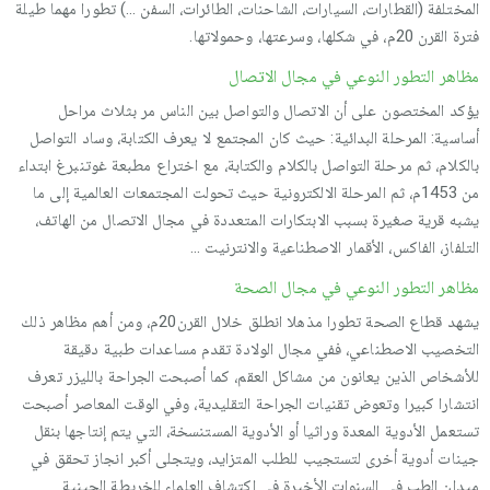
المختلفة (القطارات، السيارات، الشاحنات، الطائرات، السفن ...) تطورا مهما طيلة
فترة القرن 20م، في شكلها، وسرعتها، وحمولاتها.
مظاهر التطور النوعي في مجال الاتصال
يؤكد المختصون على أن الاتصال والتواصل بين الناس مر بثلاث مراحل
أساسية: المرحلة البدائية: حيث كان المجتمع لا يعرف الكتابة، وساد التواصل
بالكلام، ثم مرحلة التواصل بالكلام والكتابة، مع اختراع مطبعة غوتنبرغ ابتداء
من 1453م، ثم المرحلة الالكترونية حيث تحولت المجتمعات العالمية إلى ما
يشبه قرية صغيرة بسبب الابتكارات المتعددة في مجال الاتصال من الهاتف،
التلفاز، الفاكس، الأقمار الاصطناعية والانترنيت ...
مظاهر التطور النوعي في مجال الصحة
يشهد قطاع الصحة تطورا مذهلا انطلق خلال القرن20م، ومن أهم مظاهر ذلك
التخصيب الاصطناعي، ففي مجال الولادة تقدم مساعدات طبية دقيقة
للأشخاص الذين يعانون من مشاكل العقم، كما أصبحت الجراحة بالليزر تعرف
انتشارا كبيرا وتعوض تقنيات الجراحة التقليدية، وفي الوقت المعاصر أصبحت
تستعمل الأدوية المعدة وراثيا أو الأدوية المستنسخة، التي يتم إنتاجها بنقل
جينات أدوية أخرى لتستجيب للطلب المتزايد، ويتجلى أكبر انجاز تحقق في
ميدان الطب في السنوات الأخيرة في اكتشاف العلماء للخريطة الجينية