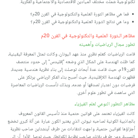
تكنولوجية شملت مختلف الميادين الاقتصادية والاجتماعية والفكرية.
فما هي مظاهر الثورة العلمية والتكنولوجية في القرن 20م؟
وما هي نتائج الثـورة العلمية والتكنولوجية في القرن 20م؟
مظاهر الـثورة العلمية والتكنولوجية في القرن 20م
تطور مجال الرياضيات وأهميته
قامت الرياضيات كعلم نظري منذ عهد اليونان، وكانت تمثل المعرفة اليقينية،
كما ظلت الهندسة على الشكل الذي وضعه "إقليدس" إلى حدود منتصف
القرن19م، حيث قامت عدة أبحاث توصلت إلى بناء نظرية هندسية جديدة،
فظهرت الهندسة اللاإقليدية، حيث أصبح بناء الفكر الرياضي يرتكز على
فرضيات دون اعتبار لصدقها أو عدمه، وبذلك تأسست الرياضيات المعاصرة
التي ساهمت في تطور علوم أخرى.
مظاهر التطور النوعي لعلم الفيزياء
كانت الفيزياء تعتمد على قوانين حتمية منذ تأسيس القانون المعروف
بالجاذبية الكونية لصاحبه نيوتن، الذي يعتبر الكون عبارة عن آلة كبرى تخضع
أجزاؤها لقوانين حتمية، واجهت انتقادات من طرف أينشتاين صاحب نظرية
النسبية، ومن طرف بلانك صاحب نظرية الكوانطا، حيث توصل الأول أن إلى