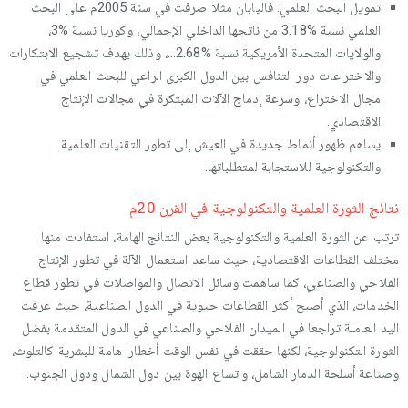
تمويل البحث العلمي: فاليابان مثلا صرفت في سنة 2005م على البحث
العلمي نسبة %3.18 من ناتجها الداخلي الإجمالي، وكوريا نسبة %3،
والولايات المتحدة الأمريكية نسبة %2.68...، وذلك بهدف تشجيع الابتكارات
والاختراعات دور التنافس بين الدول الكبرى الراعي للبحث العلمي في
مجال الاختراع، وسرعة إدماج الآلات المبتكرة في مجالات الإنتاج
الاقتصادي.
يساهم ظهور أنماط جديدة في العيش إلى تطور التقنيات العلمية
والتكنولوجية للاستجابة لمتطلباتها.
نتائج الثورة العلمية والتكنولوجية في القرن 20م
ترتب عن الثورة العلمية والتكنولوجية بعض النتائج الهامة، استفادت منها
مختلف القطاعات الاقتصادية، حيث ساعد استعمال الآلة في تطور الإنتاج
الفلاحي والصناعي، كما ساهمت وسائل الاتصال والمواصلات في تطور قطاع
الخدمات، الذي أصبح أكثر القطاعات حيوية في الدول الصناعية، حيث عرفت
اليد العاملة تراجعا في الميدان الفلاحي والصناعي في الدول المتقدمة بفضل
الثورة التكنولوجية، لكنها حققت في نفس الوقت أخطارا هامة للبشرية كالتلوث،
وصناعة أسلحة الدمار الشامل، واتساع الهوة بين دول الشمال ودول الجنوب.