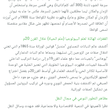
سرعة الضوء ثابتة (300 ألف كلم/ثانية)، وهي أقصى سرعة، واستخلص أن
الزمان والمكان ليسا مطلقين، لأنهما تابعين للسرعة، عكس ما جاء به نيوتن
(الزمان أو المكان مطلق وعام)، وظهرت نظرية الكوانطا سنة 1900م التي أبرزت
أن الطاقة التي تصدرها الأجسام أو تمتصها، تظهر على شكل مقادير منفصلة
تسمى كوانطا.
القفزات الهائلة لعلم البيولوجيا (علم الحياة) خلال القرن 20م
أكتشف عالم النباتات النمساوي "منديل" قوانين الوراثة سنة 1865م التي تعني
انتقال صفات من الزوجين إلى نسليهما، وسماها عالم النبات الدنماركي
"يوهانس" بالجينات، مما دفع علماء القرن19م إلى دراسة التركيب الداخلي
لأنسجة الجينات، فظهرت البيولوجيا الخلوية، التي تعتبر الخلية هي الوحدة
الأساسية للكائن الحي، وأكتشف العلماء في أواسط القرن20م بفضل اختراع
المجهر الإليكتروني ما يسمى بالحمض النووي ، وهو جزيء موجود داخل
الصبغي، ثم اكتشفت بنية الحمض النووي ودوره في تركيب البروتين المسؤول
عن تشكيل الصفات الوراثية.
مظاهر التطور النوعي في مجال النقل
نظرا لأهميتها في التنمية الاقتصادية والاجتماعية، فقد شهدت وسائل النقل