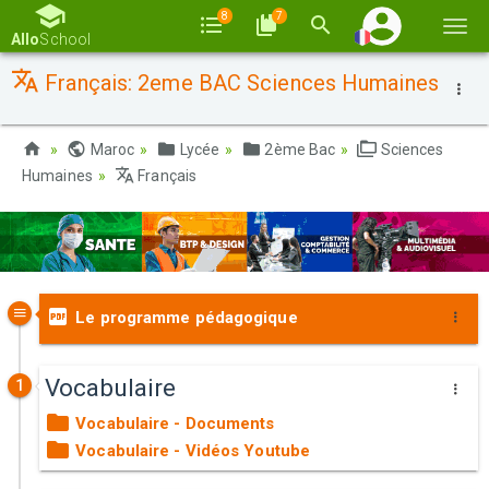
8
7
Basc
Allo
School
la
Français: 2eme BAC Sciences Humaines
navi
Maroc
Lycée
2ème Bac
Sciences
Humaines
Français
Le programme pédagogique
Vocabulaire
1
Vocabulaire - Documents
Vocabulaire - Vidéos Youtube