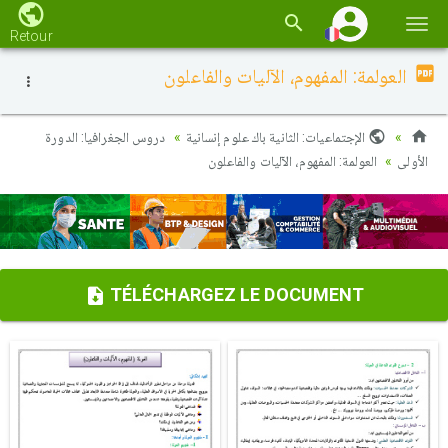
Basc
Retour
la
العولمة: المفهوم، الآليات والفاعلون
navi
الإجتماعيات: الثانية باك علوم إنسانية
دروس الجغرافيا: الدورة
الأولى
العولمة: المفهوم، الآليات والفاعلون
TÉLÉCHARGEZ LE DOCUMENT