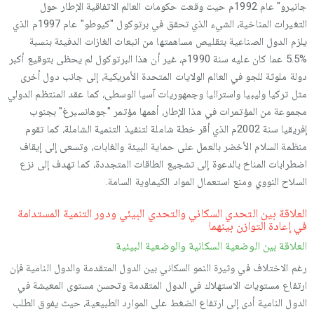
جانيرو" عام 1992م حيت وقعت حكومات العالم الاتفاقية الإطار حول
التغيرات المناخية، الشيء الذي تحقق في برتوكول "كيوطو" عام 1997م الذي
يلزم الدول الصناعية بتقليص مساهمتها من انبعاث الغازات الدفيئة بنسبة
%5.5 عما كان عليه سنة 1990م، غير أن هذا البرتوكول لم يحظى بتوقيع أكبر
دولة ملوثة للجو في العالم الولايات المتحدة الأمريكية، إلى جانب دول أخرى
مثل تركيا وليبيا واستراليا وجمهوريات آسيا الوسطى، كما عقد المنتظم الدولي
مجموعة من المؤتمرات في هذا الإطار، أهمها مؤتمر "جوهانسبرغ" بجنوب
إفريقيا سنة 2002م الذي أقر خطة شاملة لتنفيذ التنمية الشاملة، كما تقوم
منظمة السلام الأخضر بالعمل على حماية البيئة والغابات، وتسعى إلى إيقاف
اضطرابات المناخ بالدعوة إلى تشجيع الطاقات المتجددة، كما تهدف إلى نزع
السلاح النووي ومنع استعمال المواد الكيماوية السامة.
العلاقة بين التحدي السكاني والتحدي البيئي ودور التنمية المستدامة
في إعادة التوازن بينهما
العلاقة بين الوضعية السكانية والوضعية البيئية
رغم الاختلاف في وثيرة النمو السكاني بين الدول المتقدمة والدول النامية فإن
ارتفاع مستويات الاستهلاك في الدول المتقدمة وتحسن مستوى المعيشة في
الدول النامية أدى إلى ارتفاع الضغط على الموارد الطبيعية، حيث يفوق الطلب