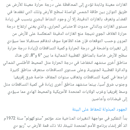
الغازات معينة وثابتة تؤدي إلى المحافظة على درجة حرارة معينة للأرض عن
طريق التوازن بين طاقة الشمس الواصلة لسطح الأرض وتلك التي تفقدها في
الفضاء، وتعرف بالغازات الدفيئة، إلا أن وجود النشاط البشري يتسبب في زيادة
مستوى الغازات وبالتالي حدوث الاحتباس الحراري، والذي يعني ارتفاع درجة
حرارة الغلاف الجوي نتيجة منع الغازات الدفيئة المنعكسة على الأرض من
المرور، وحسب التوقعات فإن هذه الظاهرة سوف تتفاقم مستقبلا مما سيؤدي
إلى تغيرات واضحة في درجة الحرارة وكمية التساقطات (زيادة درجة حرارة
سطح الأرض خاصة بالمناطق القطبية الشمالية ما بين °6 و°8، لكن هناك
مناطق أخرى ستشهد انخفاضا في درجة الحرارة مثل المحيط الأطلسي الشمالي
والدائرة القطبية الجنوبية، وعلى مستوى التساقطات ستعرف مناطق كثيرة
تراجعا في كمية التساقطات وتعاقب سنوات الجفاف خاصة شرق إفريقيا
وجنوب شرق آسيا، بينما ستشهد مناطق أخرى زيادة في كمية التساقطات مثل
وسط إفريقيا وغرب الولايات المتحدة الأمريكية والمحيط الهادي مما سيؤدي
إلى فيضانات وأعاصير.
الجهود المبذولة للحفاظ على البيئة
بدأ التفكير في مواجهة التغيرات المناخية مند مؤتمر "ستوكهولم" سنة 1972م
الذ أقر إنشاء برنامج الأمم المتحدة للبيئة، تلا ذلك قمة الأرض ب "ريو دي