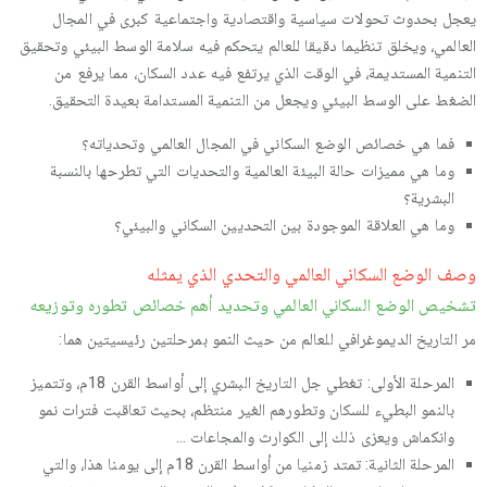
يعجل بحدوث تحولات سياسية واقتصادية واجتماعية كبرى في المجال
العالمي، ويخلق تنظيما دقيقا للعالم يتحكم فيه سلامة الوسط البيئي وتحقيق
التنمية المستديمة، في الوقت الذي يرتفع فيه عدد السكان، مما يرفع من
الضغط على الوسط البيئي ويجعل من التنمية المستدامة بعيدة التحقيق.
فما هي خصائص الوضع السكاني في المجال العالمي وتحدياته؟
وما هي مميزات حالة البيئة العالمية والتحديات التي تطرحها بالنسبة
البشرية؟
وما هي العلاقة الموجودة بين التحديين السكاني والبيئي؟
وصف الوضع السكاني العالمي والتحدي الذي يمثله
تشخيص الوضع السكاني العالمي وتحديد أهم خصائص تطوره وتوزيعه
مر التاريخ الديموغرافي للعالم من حيث النمو بمرحلتين رئيسيتين هما:
المرحلة الأولى: تغطي جل التاريخ البشري إلى أواسط القرن 18م، وتتميز
بالنمو البطيء للسكان وتطورهم الغير منتظم، بحيث تعاقبت فترات نمو
وانكماش ويعزى ذلك إلى الكوارث والمجاعات ...
المرحلة الثانية: تمتد زمنيا من أواسط القرن 18م إلى يومنا هذا، والتي