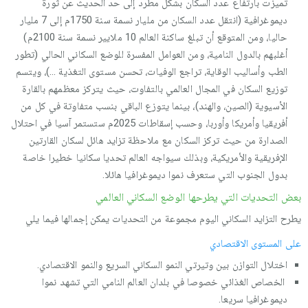
تميزت بارتفاع عدد السكان بشكل مطرد إلى حد الحديث عن ثورة
ديموغرافية (انتقل عدد السكان من مليار نسمة سنة 1750م إلى 7 مليار
حاليا، ومن المتوقع أن تبلغ ساكنة العالم 10 ملايير نسمة سنة 2100م)
أغلبهم بالدول النامية، ومن العوامل المفسرة للوضع السكاني الحالي (تطور
الطب وأساليب الوقاية، تراجع الوفيات، تحسن مستوى التغذية ...)، ويتسم
توزيع السكان في المجال العالمي بالتفاوت، حيث يتركز معظمهم بالقارة
الأسيوية (الصين، والهند)، بينما يتوزع الباقي بنسب متفاوتة في كل من
أفريقيا وأمريكا وأوربا، وحسب إسقاطات 2025م ستستمر آسيا في احتلال
الصدارة من حيث تركز السكان مع ملاحظة تزايد هائل لسكان القارتين
الإفريقية والأمريكية، وبذلك سيواجه العالم تحديا سكانيا خطيرا خاصة
بدول الجنوب التي ستعرف نموا ديموغرافيا هائلا.
بعض التحديات التي يطرحها الوضع السكاني العالمي
يطرح التزايد السكاني اليوم مجموعة من التحديات يمكن إجمالها فيما يلي
على المستوى الاقتصادي
اختلال التوازن بين وتيرتي النمو السكاني السريع والنمو الاقتصادي.
الخصاص الغذائي خصوصا في بلدان العالم النامي التي تشهد نموا
ديموغرافيا سريعا.