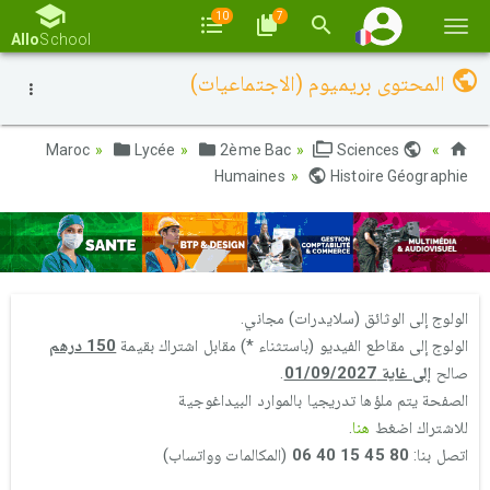
10
7
Basc
Allo
School
la
المحتوى بريميوم (الاجتماعيات)
navi
Lycée
2ème Bac
Sciences
Maroc
Humaines
Histoire Géographie
الولوج إلى الوثائق (سلايدرات) مجاني.
الولوج إلى مقاطع الفيديو (باستثناء *) مقابل اشتراك بقيمة
150 درهم
صالح
إلى غاية 01/09/2027
.
الصفحة يتم ملؤها تدريجيا بالموارد البيداغوجية
للاشتراك اضغط
هنا
.
اتصل بنا:
80 45 15 40 06
(المكالمات وواتساب)