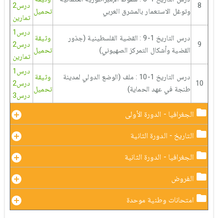
8
درس2
وتوغل الاستعمار بالمشرق العربي
تحميل
تمارين
درس1
درس التاريخ 1-9 : القضية الفلسطينية (جذور
وثيقة
9
درس2
القضية وأشكال التمركز الصهيوني)
تحميل
تمارين
درس1
درس التاريخ 1-10 : ملف (الوضع الدولي لمدينة
وثيقة
10
درس2
طنجة في عهد الحماية)
تحميل
درس3
الجغرافيا - الدورة الأولى
التاريخ - الدورة الثانية
الجغرافيا - الدورة الثانية
الفروض
امتحانات وطنية موحدة