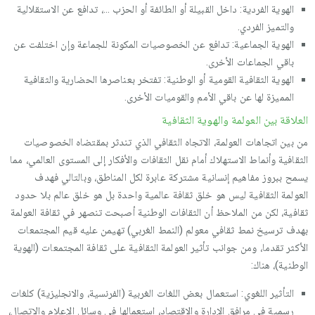
الهوية الفردية: داخل القبيلة أو الطائفة أو الحزب ...، تدافع عن الاستقلالية
والتميز الفردي.
الهوية الجماعية: تدافع عن الخصوصيات المكونة للجماعة وإن اختلفت عن
باقي الجماعات الأخرى.
الهوية الثقافية القومية أو الوطنية: تفتخر بعناصرها الحضارية والثقافية
المميزة لها عن باقي الأمم والقوميات الأخرى.
العلاقة بين العولمة والهوية الثقافية
من بين اتجاهات العولمة، الاتجاه الثقافي الذي تندثر بمقتضاه الخصوصيات
الثقافية وأنماط الاستهلاك أمام نقل الثقافات والأفكار إلى المستوى العالمي، مما
يسمح ببروز مفاهيم إنسانية مشتركة عابرة لكل المناطق، وبالتالي فهدف
العولمة الثقافية ليس هو خلق ثقافة عالمية واحدة بل هو خلق عالم بلا حدود
ثقافية، لكن من الملاحظ أن الثقافات الوطنية أصبحت تنصهر في ثقافة العولمة
بهدف ترسيخ نمط ثقافي معولم (النمط الغربي) تهيمن عليه قيم المجتمعات
الأكثر تقدما، ومن جوانب تأثير العولمة الثقافية على ثقافة المجتمعات (الهوية
الوطنية)، هناك:
التأثير اللغوي: استعمال بعض اللغات الغربية (الفرنسية، والانجليزية) كلغات
رسمية في مرافق الإدارة والاقتصاد، استعمالها في وسائل الإعلام والاتصال،