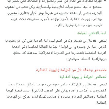
الهوية الثقافية: هي نظام من القيم والتصورات والتمثلات التي يتميز بها
مجتمع ما تبعا لخصوصياته التاريخية والحضارية، وكل شعب من الشعوب
البشرية ينتمي إلى ثقافة متميزة عن غيرها، وهي كيان يتطور باستمرار،
ويتأثر بالهويات الثقافية الأخرى، ولهذه الأخيرة مستويات ثلاث: هوية
فردية، هوية جماعية وهوية وطنية.
البعد الثقافي للعولمة
تسعى العولمة إلى تصدير وفرض القيم الليبرالية الغربية على كل أمم وشعوب
الأرض، مما أدى وسيؤدي إلى قولبة / نمذجة الثقافة العالمية وفق الثقافة
الغربية المنتشية بانتصارها على التجربة الاشتراكية المحققة، كما مثلثها
بيروقراطية الاتحاد السوفيتي.
خصائص وعلاقة كل من العولمة والهوية الثقافية
خصائص العولمة والهوية الثقافية
تسعى العولمة إلى خلق نظام عالمي نموذجي وموحد لا يقبل التمايزات ولا
الخصوصيات (مذهب واحد ونهائي على الصعيد العالمي)، بينما تتميز الهوية
الثقافية بخصائص التفرد والتعدد والاختلاف، فهناك ثلاث نماذج من الهويات
الثقافية: