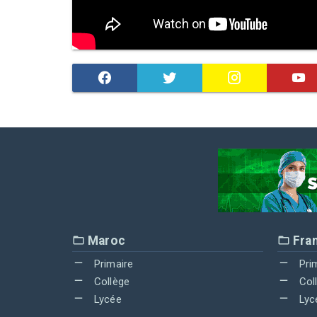
Maroc
Fra
Primaire
Pri
Collège
Col
Lycée
Lyc