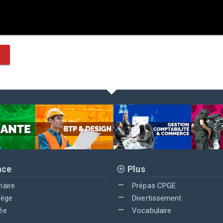
nce
Plus
maire
Prépas CPGE
lège
Divertissement
ée
Vocabulaire