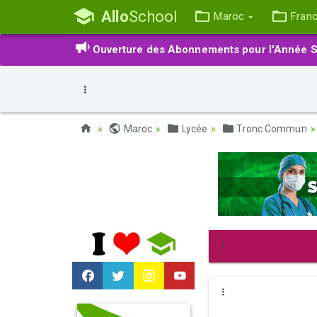
Allo
School
Maroc
Fran
Ouverture des Abonnements pour l'Année S
Maroc
Lycée
Tronc Commun