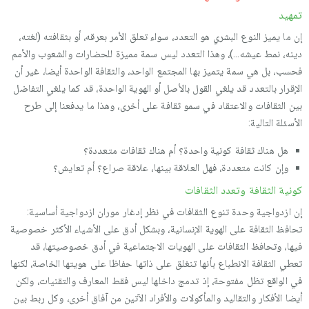
تمهيد
إن ما يميز النوع البشري هو التعدد، سواء تعلق الأمر بعرقه، أو بثقافته (لغته،
دينه، نمط عيشه…)، وهذا التعدد ليس سمة مميزة للحضارات والشعوب والأمم
فحسب، بل هي سمة يتميز بها المجتمع الواحد، والثقافة الواحدة أيضا، غير أن
الإقرار بالتعدد قد يلغي القول بالأصل أو الهوية الواحدة، قد كما يلغي التفاضل
بين الثقافات والاعتقاد في سمو ثقافة على أخرى، وهذا ما يدفعنا إلى طرح
الأسئلة التالية:
هل هناك ثقافة كونية واحدة؟ أم هناك ثقافات متعددة؟
وإن كانت متعددة، فهل العلاقة بينها، علاقة صراع؟ أم تعايش؟
كونية الثقافة وتعدد الثقافات
إن ازدواجية وحدة تنوع الثقافات في نظر إدغار موران ازدواجية أساسية:
تحافظ الثقافة على الهوية الإنسانية، وبشكل أدق على الأشياء الأكثر خصوصية
فيها، وتحافظ الثقافات على الهويات الاجتماعية في أدق خصوصيتها، قد
تعطي الثقافة الانطباع بأنها تنغلق على ذاتها حفاظا على هويتها الخاصة، لكنها
في الواقع تظل مفتوحة، إذ تدمج داخلها ليس فقط المعارف والتقنيات، ولكن
أيضا الأفكار والتقاليد والمأكولات والأفراد الآتين من آفاق أخرى، وكل ربط بين