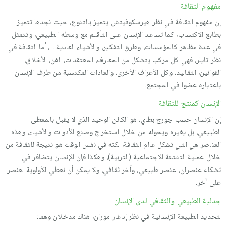
مفهوم الثقافة
إن مفهوم الثقافة في نظر هيرسكوفيتش يتميز بالتنوع، حيث نجدها تتميز
بطابع الاكتساب، كما تساعد الإنسان على التأقلم مع وسطه الطبيعي، وتتمثل
في عدة مظاهر كالمؤسسات، وطرق التفكير، والأشياء العادية… ، أما الثقافة في
نظر تايلر، فهي كل مركب يتشكل من المعارف، المعتقدات، الفن، الأخلاق،
القوانين، التقاليد، وكل الأعراف الأخرى، والعادات المكتسبة من طرف الإنسان
باعتباره عضوا في المجتمع.
الإنسان كمنتج للثقافة
إن الإنسان حسب جورج بطاي، هو الكائن الوحيد الذي لا يقبل بالمعطى
الطبيعي، بل يغيره ويحوله من خلال استخراج وصنع الأدوات والأشياء، وهذه
العناصر هي التي تشكل عالم الثقافة، لكنه في نفس الوقت هو نتيجة للثقافة من
خلال عملية التنشئة الاجتماعية (التربية)، وهكذا فإن الإنسان يتضافر في
تشكله عنصران، عنصر طبيعي، وآخر ثقافي، ولا يمكن أن نعطي الأولوية لعنصر
على آخر.
جدلية الطبيعي والثقافي لدى الإنسان
لتحديد الطبيعة الإنسانية في نظر إدغار موران، هناك مدخلان وهما: