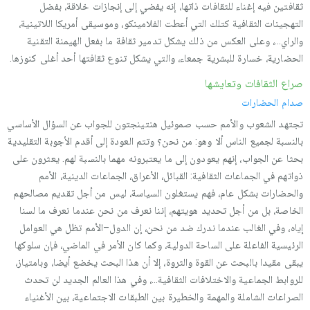
ثقافتين فيه إغناء للثقافات ذاتها، إنه يفضي إلى إنجازات خلاقة، بفضل
التهجينات الثقافية كتلك التي أعطت الفلامينكو، وموسيقى أمريكا اللاتينية،
والراي…، وعلى العكس من ذلك يشكل تدمير ثقافة ما بفعل الهيمنة التقنية
الحضارية، خسارة للبشرية جمعاء، والتي يشكل تنوع ثقافتها أحد أغلى كنوزها.
صراع الثقافات وتعايشها
صدام الحضارات
تجتهد الشعوب والأمم حسب صموئيل هنتينجتون للجواب عن السؤال الأساسي
بالنسبة لجميع الناس ألا وهو: من نحن؟ وتتم العودة إلى أقدم الأجوبة التقليدية
بحثا عن الجواب، إنهم يعودون إلى ما يعتبرونه مهما بالنسبة لهم. يعثرون على
ذواتهم في الجماعات الثقافية: القبائل، الأعراق، الجماعات الدينية، الأمم
والحضارات بشكل عام، فهم يستغلون السياسة، ليس من أجل تقديم مصالحهم
الخاصة، بل من أجل تحديد هويتهم، إننا نعرف من نحن عندما نعرف ما لسنا
إياه، وفي الغالب عندما ندرك ضد من نحن، إن الدول–الأمم تظل هي العوامل
الرئيسية الفاعلة على الساحة الدولية، وكما كان الأمر في الماضي، فإن سلوكها
يبقى مقيدا بالبحث عن القوة والثروة، إلا أن هذا البحث يخضع أيضا، وبامتياز،
للروابط الجماعية والاختلافات الثقافية…، وفي هذا العالم الجديد لن تحدث
الصراعات الشاملة والمهمة والخطيرة بين الطبقات الاجتماعية، بين الأغنياء