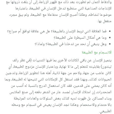
والتقاط الثمار، ثم تطورت بعد ذلك مع ظهور الزراعة، إلى أن بلغت ذروتها مع
الإنتاجات الصناعية التي ستطبع تدخل الإنسان في الطبيعة، باعتبارها
موضوعا لنشاطه، وهكذا أصبح الإنسان متفاعلا مع الطبيعة، ولم يبق مجرد
منفعل بها.
فما العلاقة التي تربط الإنسان بالطبيعة؟ هل هي علاقة توافق أم صراع؟
وما هي أشكال السيطرة على الطبيعة؟
وهل ينبغي أن نحد من تدخلنا في الطبيعة؟ ولماذا؟
الانسجام مع الطبيعة
يتميز الإنسان عن باقي الكائنات الأخرى بما فيها الثدييات (في نظر رالف
لينتون) بقابليته للتعلم إلى ما لا نهاية، وباعتبار الإنسان مزدوج الطبيعة، أي
كائن عاشب من جهة، ولاحم من جهة ثانية، أهله هذا لتطوير الزراعة، وتدجين
الحيوانات كذلك، وبهذا فقد استغل كل الإمكانات التي تتيحها له الطبيعة، وبما
أنه كائن يمشي على قدمين، فقد كان استعمال الدرج بالنسبة له أنسب من
المنحدرات، إن امتلاك الإنسان لجسد عار من الشعر دفعه إلى صنع الملابس
وبناء المساكن، بل ظهرت لديه كذلك بعض السلوكات والعادات المرتبطة
بالاحتشام والاستحمام. وهكذا نجد الإنسان يعيش في انسجام مع وسطه
الطبيعي.