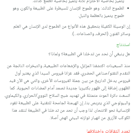
يتميز بخاصية الاحترام لكنه يتميز بخاصية الطمع كذلك.
الطموح الثالث: وهو طموح الإنسان للسيطرة على الطبيعة والكون، وهو
طموح يتميز بالعظمة والنبل.
إن الوسيلة الكفيلة بتحقيق هذه الأنواع من الطموح لدى الإنسان هي العلم
وسائر الفنون (الحرف، والصناعات…).
استنتاج
هل ينبغي أن نحد من تدخلنا في الطبيعة؟ ولماذا؟
منذ السبعينات اكتشفنا المزابل، والإشعاعات الطبيعية، والتبخرات الناتجة عن
التقدم التقنو/صناعي الحضري، فقد غزانا فيروس السيدا الذي يعتبر أول
فيروس يدخل التاريخ من بين جملة الفيروسات الأخرى، والتي هي الآن قيد
الظهور، إضافة إلى ظهور بكتيريا جديدة تصمد أمام المضادات الحيوية، كما
اتسعت دائرة الموت متمثلة في تهديد شبح السلاح النووي/الحراري، والكيماوي،
والبيولوجي الذي يتربص بنا، إن الهيمنة الجامحة للتقنية على الطبيعة تقود
الإنسانية نحو الانتحار، لذا وجب أن نحد من تدخلنا في الطبيعة لننقد هذا
الكوكب الأزرق من انهيار توازنه البيئي الهش أصلا.
تعدد الثقافات واختلافها