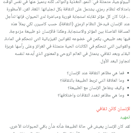
البيولوجية، متمثلة في: النمو، التغذية والتوالد، لكنه يتميز عنها في نفس الوقت
بامتلاكه لنظام رمزي، يشتمل على الثقافة بكل تجلياتها: اللغة، الفن، الأسطورة
…، فإذا كان كل مؤثر تقابله استجابة فورية ومباشرة لدى الحيوان، فإنها تتأجل
عند الإنسان، فيدخل النظام الرمزي (الثقافة)، حسب كاسيرر، لكي يملأ هذه
المسافة الفاصلة بين المؤثر والاستجابة، وهكذا فالإنسان ذو طبيعة مزدوجة،
فيها بعد طبيعي، يكمن في خضوعه للقوانين الفيزيائية التي تتحكم في المادة،
والقوانين التي تتحكم في الكائنات الحية متمثلة في الغرائز وعلى رأسها غريزة
البقاء، وبعد ثقافي، يتمثل في العالم الروحي والمعنوي الذي أبدعه لنفسه
لتجاوز البعد الأول.
فما هي مظاهر الثقافة عند الإنسان؟
وما العلاقة التي تربط الطبيعة بالثقافة؟
وكيف يتفاعل الإنسان مع الطبيعة؟
وما هي مظاهر تعدد الثقافات واختلافها؟
الإنسان كائن ثقافي
تمهيد
لقد كان الإنسان يعيش في حالة الطبيعة شأنه شأن باقي الحيوانات الأخرى،