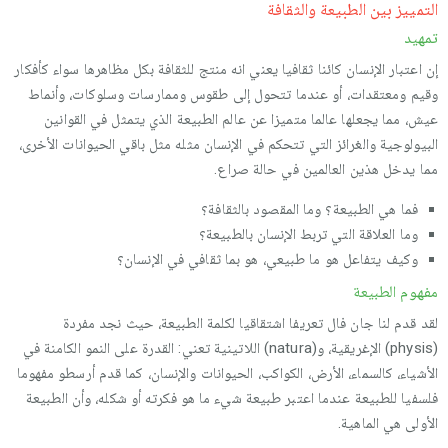
التمييز بين الطبيعة والثقافة
تمهيد
إن اعتبار الإنسان كائنا ثقافيا يعني انه منتج للثقافة بكل مظاهرها سواء كأفكار
وقيم ومعتقدات، أو عندما تتحول إلى طقوس وممارسات وسلوكات، وأنماط
عيش، مما يجعلها عالما متميزا عن عالم الطبيعة الذي يتمثل في القوانين
البيولوجية والغرائز التي تتحكم في الإنسان مثله مثل باقي الحيوانات الأخرى،
مما يدخل هذين العالمين في حالة صراع.
فما هي الطبيعة؟ وما المقصود بالثقافة؟
وما العلاقة التي تربط الإنسان بالطبيعة؟
وكيف يتفاعل هو ما طبيعي، هو بما ثقافي في الإنسان؟
مفهوم الطبيعة
لقد قدم لنا جان فال تعريفا اشتقاقيا لكلمة الطبيعة، حيث نجد مفردة
(physis) الإغريقية، و(natura) اللاتينية تعني: القدرة على النمو الكامنة في
الأشياء، كالسماء، الأرض، الكواكب، الحيوانات والإنسان، كما قدم أرسطو مفهوما
فلسفيا للطبيعة عندما اعتبر طبيعة شيء ما هو فكرته أو شكله، وأن الطبيعة
الأولى هي الماهية.