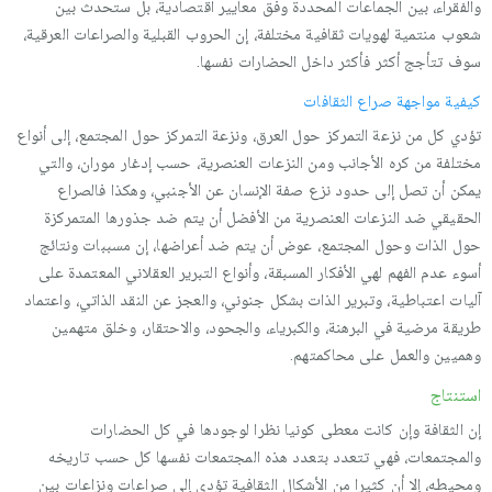
والفقراء، بين الجماعات المحددة وفق معايير اقتصادية، بل ستحدث بين
شعوب منتمية لهويات ثقافية مختلفة، إن الحروب القبلية والصراعات العرقية،
سوف تتأجج أكثر فأكثر داخل الحضارات نفسها.
كيفية مواجهة صراع الثقافات
تؤدي كل من نزعة التمركز حول العرق، ونزعة التمركز حول المجتمع، إلى أنواع
مختلفة من كره الأجانب ومن النزعات العنصرية، حسب إدغار موران، والتي
يمكن أن تصل إلى حدود نزع صفة الإنسان عن الأجنبي، وهكذا فالصراع
الحقيقي ضد النزعات العنصرية من الأفضل أن يتم ضد جذورها المتمركزة
حول الذات وحول المجتمع، عوض أن يتم ضد أعراضها، إن مسببات ونتائج
أسوء عدم الفهم لهي الأفكار المسبقة، وأنواع التبرير العقلاني المعتمدة على
آليات اعتباطية، وتبرير الذات بشكل جنوني، والعجز عن النقد الذاتي، واعتماد
طريقة مرضية في البرهنة، والكبرياء، والجحود، والاحتقار، وخلق متهمين
وهميين والعمل على محاكمتهم.
استنتاج
إن الثقافة وإن كانت معطى كونيا نظرا لوجودها في كل الحضارات
والمجتمعات، فهي تتعدد بتعدد هذه المجتمعات نفسها كل حسب تاريخه
ومحيطه، إلا أن كثيرا من الأشكال الثقافية تؤدي إلى صراعات ونزاعات بين