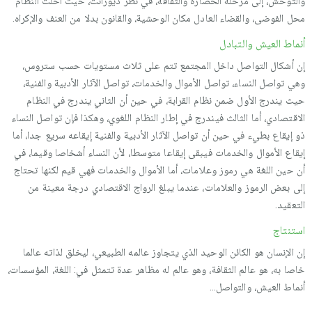
والتوحش، إلى مرحلة الحضارة والثقافة، في نظر ديورانت، حيث أحلت النظام
محل الفوضى، والقضاء العادل مكان الوحشية، والقانون بدلا من العنف والإكراه.
أنماط العيش والتبادل
إن أشكال التواصل داخل المجتمع تتم على ثلاث مستويات حسب ستروس،
وهي تواصل النساء، تواصل الأموال والخدمات، تواصل الآثار الأدبية والفنية،
حيث يندرج الأول ضمن نظام القرابة، في حين أن الثاني يندرج في النظام
الاقتصادي، أما الثالث فيندرج في إطار النظام اللغوي، وهكذا فإن تواصل النساء
ذو إيقاع بطيء في حين أن تواصل الآثار الأدبية والفنية إيقاعه سريع جدا، أما
إيقاع الأموال والخدمات فيبقى إيقاعا متوسطا، لأن النساء أشخاصا وقيما، في
أن حين اللغة هي رموز وعلامات، أما الأموال والخدمات فهي قيم لكنها تحتاج
إلى بعض الرموز والعلامات، عندما يبلغ الرواج الاقتصادي درجة معينة من
التعقيد.
استنتاج
إن الإنسان هو الكائن الوحيد الذي يتجاوز عالمه الطبيعي، ليخلق لذاته عالما
خاصا به، هو عالم الثقافة، وهو عالم له مظاهر عدة تتمثل في: اللغة، المؤسسات،
أنماط العيش، والتواصل…