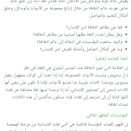
يعيش حالة عزلة وتوحش بين الأدغال، لكنه اهتدى بعد ذلك إلى خلق عالم
خاص هو به، عالم الثقافة من خلال إنتاج مجموعة من الأدوات والوسائل، وخلق
أشكال للتعبير والتواصل.
فما هي مظاهر الثقافة لدى الإنسان؟
وهل يمكن اعتبار اللغة مظهرا أساسيا من مظاهر الثقافة؟
وكيف ساهمت المؤسسات في انتقاله إلى عالم الثقافة؟
وما هي أشكال التواصل وأنماط العيش لدى الإنسان؟
اللغة كعلامة ثقافية
إن العلامة التي تميز الثقافة عند الجنس البشري هي اللغة، في نظر
ك.ل.ستروس، وليست الأدوات المصنوعة، إننا إذا ذهبنا إلى كوكب مجهول، يقول
ستروس، ووجدنا كائنات غريبة عنا تصنع الأدوات، فإننا لا نكون على يقين أنها
كائنات تنتمي إلى المستوى الإنساني، أما إذا وجدنا لديها لغة مختلفة عن لغتنا
لكنها قابلة أن إلى تترجم إلى لغتنا، فإننا سنكون متأكدين أن هذه الكائنات
تمتلك ثقافة.
المؤسسات كمظهر ثقافي
إن ظهور القضاء كمؤسسة ثقافية، هي التي نقلت الإنسانية من مرحلة الهمجية