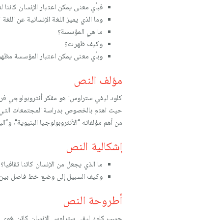
فبأي معنى يمكن اعتبار الإنسان كائنا لغ
وما الذي يميز اللغة الإنسانية عن اللغة 
ما هي المؤسسة؟
وكيف ظهرت؟
وبأي معنى يمكن اعتبار المؤسسة مظهرا
مؤلف النص
حيث اهتم بالخصوص بدراسة المجتمعات التي يطلق
من أهم مؤلفاته “الأنثروبولوجيا البنيوية“، و“ال
إشكالية النص
ما الذي یجعل من الإنسان كائنا ثقافیا؟
وكیف السبیل إلى وضع خط فاصل بین ا
أطروحة النص
حسب كلود ليفي ستراوس الإنسان كائن لغوي بامت