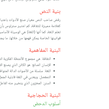
بنية النص
رفض صاحب النص معيار صنع الأدوات باعتباره ع
كعلامة مميـزة للثقافة، كم اعتبـر ستراوس بأن ا
تعلم اللغة، كما أنها (اللغة) هي الوسيلة الأسا
قوانينها الخاصة يمكن فهمها من خلالها، ما يجع
البنية المفاهمية
الثقافة: هي مجموع الأنشطة الفكرية ال
الإنسان الصانع: هو الكائن الذي يصنع 
اللغة: سلسلة من الأصوات الدالة المتوا
التمفصل: ويعنـي في اللغة قابلية الجم
السنن: المخزون الذي يتخيـر منه الفاعل
البنية الحجاجية
أسلوب الدحض