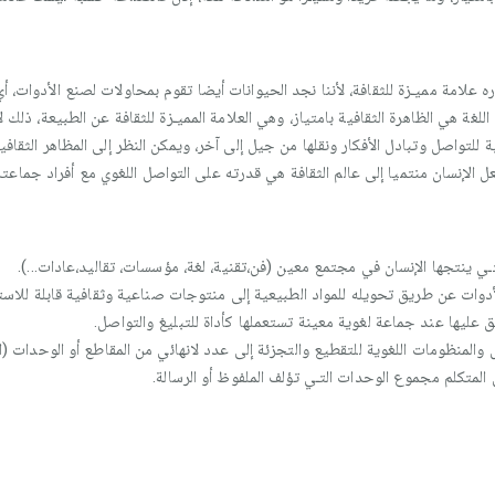
لامة مميـزة للثقافة، لأننا نجد الحيوانات أيضا تقوم بمحاولات لصنع الأدوات، أ
للغة هي الظاهرة الثقافية بامتياز، وهي العلامة المميـزة للثقافة عن الطبيعة، ذلك 
سية للتواصل وتبادل الأفكار ونقلها من جيل إلى آخر، ويمكن النظر إلى المظاهر الثقاف
ل الإنسان منتميا إلى عالم الثقافة هي قدرته على التواصل اللغوي مع أفراد جماعته 
تـي ينتجها الإنسان في مجتمع معين (فن،تقنية، لغة، مؤسسات، تقاليد،عادات...).
الأدوات عن طريق تحويله للمواد الطبيعية إلى منتوجات صناعية وثقافية قابلة للاست
فق عليها عند جماعة لغوية معينة تستعملها كأداة للتبليغ والتواصل.
ل والمنظومات اللغوية للتقطيع والتجزئة إلى عدد لانهائي من المقاطع أو الوحدات (
 المتكلم مجموع الوحدات التـي تؤلف الملفوظ أو الرسالة.