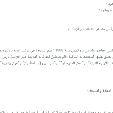
ويا؟
الحيوانية؟
 من مظاهر الثقافة لدى الإنسان؟
كلود ليفي ستراوس: هو مفكر أنثروبولوجي فرنسي معاصر، ولد في بروكسيل سنة 1908،
 عليها المجتمعات البدائية، قام بتحليل الثقافات القديمة غير الغربية، درس الأس
بنى الأولية للقرابة“ ، و“الفكر المتوحش"“، و“من النيئ إلى المطبوخ“، و“عرق وتاريخ“.
لثقافة والطبیعة؟
ياز، وما يجعله فريدا ومميـزا هو امتلاكه للغة، إذن فالصناعة حسبه لیست علامة م