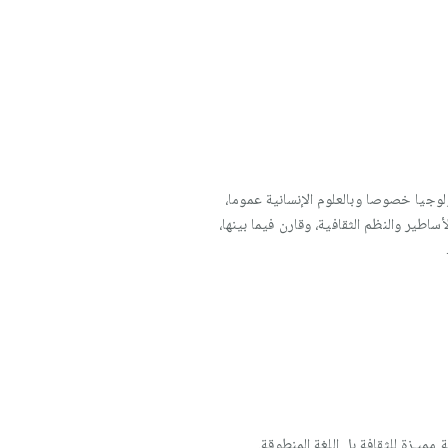
زعيم البنيوية في فرنسا، اهتم بالانترويولوجيا خصوصا وبالعلوم الإنسانية عموما،
اطير والنظم الثقافية، وقارن فيما بينها،
میـزة للثقافة بل اللغة المنطوقة.