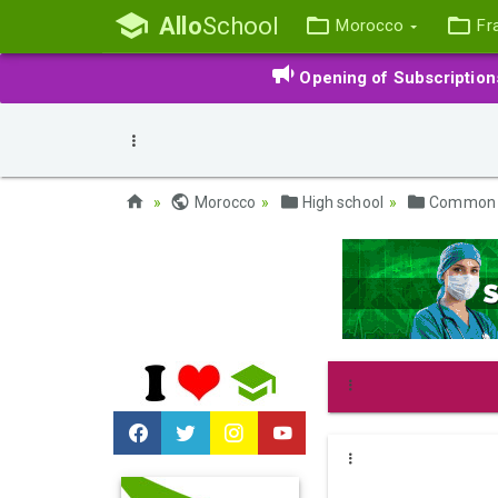
Allo
School
Morocco
Fr
Opening of Subscriptio
Morocco
High school
Common 