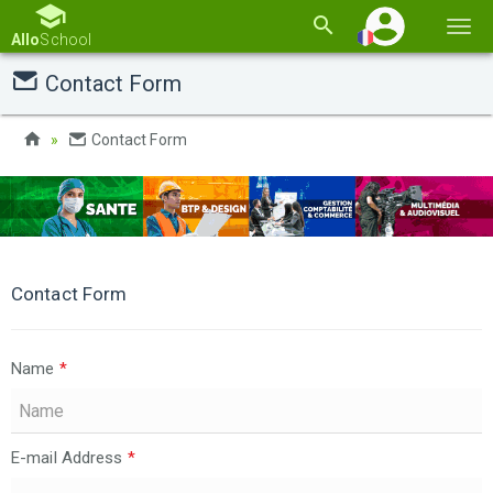
Basc
Allo
School
la
Contact Form
navi
Contact Form
Contact Form
Name
*
E-mail Address
*