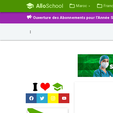
Allo
School
Maroc
Fran
Ouverture des Abonnements pour l'Année S