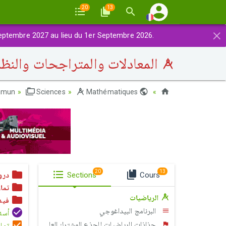
20
13
×
eptembre 2027 au lieu du 1er Septembre 2026.
المعادلات والمتراجحات والنظ
mmun
Sciences
Mathématiques
Maroc
20
13
Cours
Sections
درو
تما
الرياضيات
فيد
البرنامج البيداغوجي
أسئلة الإ
جذاذات الرياضيات للجذع المشترك العلمي والتكنولوجي
تمار