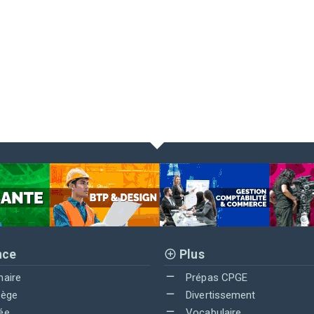
nce
Plus
maire
Prépas CPGE
lège
Divertissement
ée
Vocabulaire