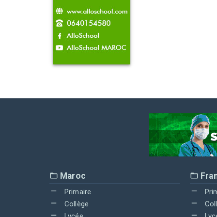
Maroc
Fra
Primaire
Pri
Collège
Col
Lycée
Lyc