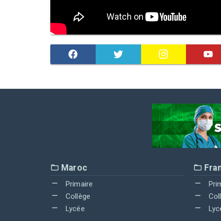
Maroc
Fra
Primaire
Pri
Collège
Col
Lycée
Lyc