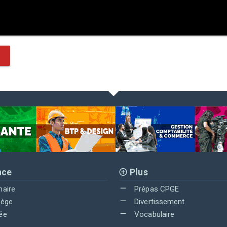
nce
Plus
maire
Prépas CPGE
lège
Divertissement
ée
Vocabulaire