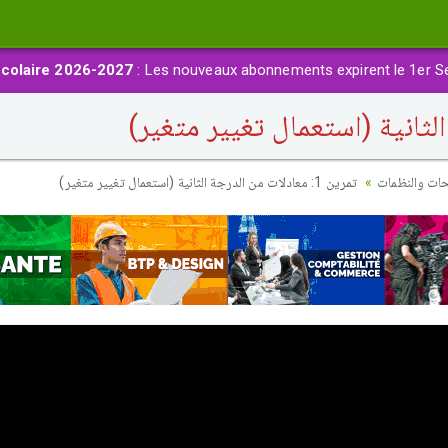
colaire 2026-2027
: Les nouveaux abonnements expirent le 1er S
حات والنظمات
تمرين 1: معادلات من الدرجة الثانية (استعمال تغيير متغير)