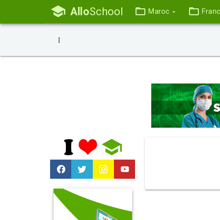
Allo
School
Maroc
Fran