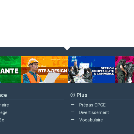
nce
Plus
maire
Prépas CPGE
lège
Divertissement
ée
Vocabulaire