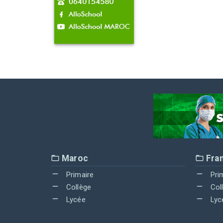
Maroc
Fra
Primaire
Pri
Collège
Col
Lycée
Lyc