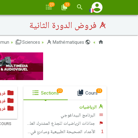
20
13
فروض الدورة الثانية
mmun
Sciences
Mathématiques
Maroc
20
13
Cours
Sections
فرو
فرو
الرياضيات
فرو
البرنامج البيداغوجي
جذاذات الرياضيات للجذع المشترك العلمي والتكنولوجي
COURS
الأعداد الصحيحة الطبيعية ومبادئ في الحسابيات