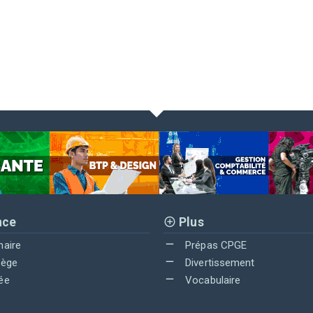
nce
Plus
maire
Prépas CPGE
lège
Divertissement
ée
Vocabulaire