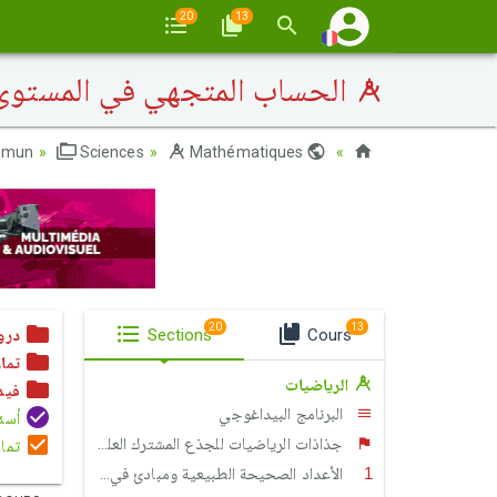
20
13
الحساب المتجهي في المستوى
mmun
Sciences
Mathématiques
Maroc
20
13
Cours
Sections
درو
تما
الرياضيات
فيد
البرنامج البيداغوجي
أسئلة الإ
جذاذات الرياضيات للجذع المشترك العلمي والتكنولوجي
تمار
الأعداد الصحيحة الطبيعية ومبادئ في الحسابيات