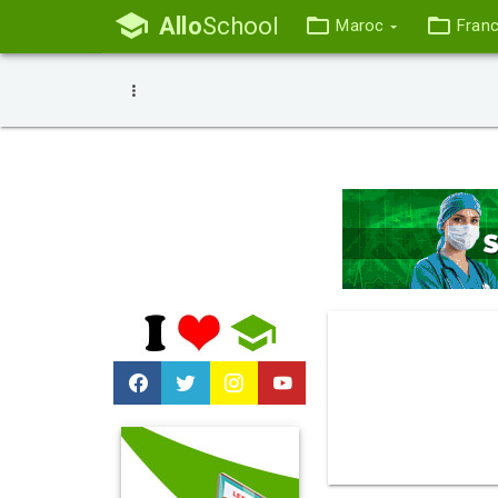
Allo
School
Maroc
Fran