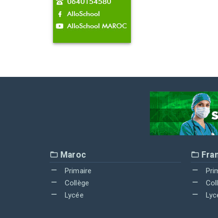
Maroc
Fra
Primaire
Pri
Collège
Col
Lycée
Lyc