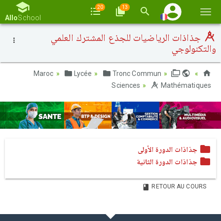
20
13
Basc
Allo
School
la
جذاذات الرياضيات للجذع المشترك العلمي
navi
والتكنولوجي
Lycée
Tronc Commun
Maroc
Sciences
Mathématiques
جذاذات الدورة الأولى
جذاذات الدورة الثانية
RETOUR AU COURS