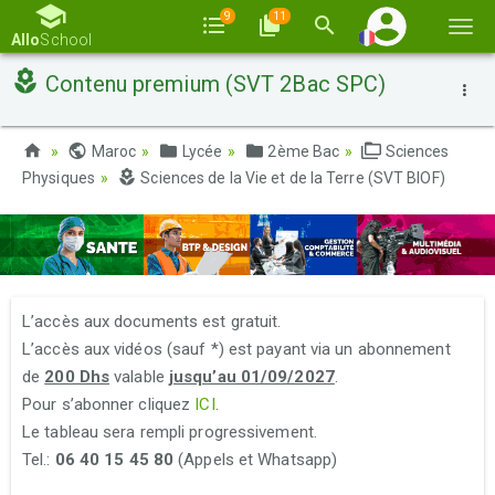
9
11
Basc
Allo
School
la
Contenu premium (SVT 2Bac SPC)
navi
Maroc
Lycée
2ème Bac
Sciences
Physiques
Sciences de la Vie et de la Terre (SVT BIOF)
L’accès aux documents est gratuit.
L’accès aux vidéos (sauf *) est payant via un abonnement
de
200 Dhs
valable
jusqu’au 01/09/2027
.
Pour s’abonner cliquez
ICI
.
Le tableau sera rempli progressivement.
Tel.:
06 40 15 45 80
(Appels et Whatsapp)