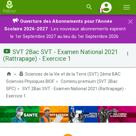
Basc
Retour
la
×
Ouverture des Abonnements pour l'Année
navi
Scolaire 2026-2027
: Les nouveaux abonnements expirent
le 1er Septembre 2027 au lieu du 1er Septembre 2026.
SVT 2Bac SVT - Examen National 2021
(Rattrapage) - Exercice 1
Sciences de la Vie et de la Terre (SVT) 2ème BAC
Sciences Physiques BIOF
Contenu premium (SVT 2Bac
SPC)
SVT 2Bac SVT - Examen National 2021 (Rattrapage) -
Exercice 1