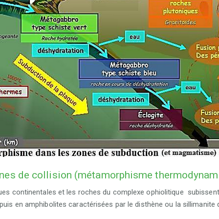
nes de collision (métamorphisme thermodynam
ques continentales et les roches du complexe ophiolitique subissen
 puis en
amphibolites
caractérisées par le disthène ou la sillimanit