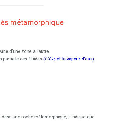
aciès métamorphique
arie d’une zone à l’autre.
C
O
2
 partielle des fluides
(
et la vapeur d’eau).
C
O
2
e dans une roche métamorphique, il indique que