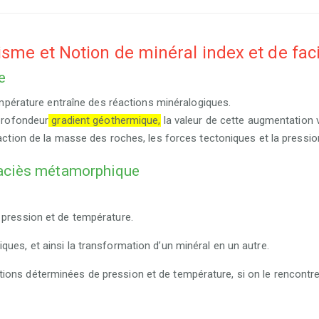
isme et Notion de minéral index et de f
e
empérature
entraîne des réactions minéralogiques.
profondeur
gradient géothermique,
la valeur de cette augmentation v
tion de la masse des roches, les forces tectoniques et la pression
 faciès métamorphique
 pression et de température.
ues, et ainsi la transformation d’un minéral en un autre.
ions déterminées de pression et de température, si on le rencontr