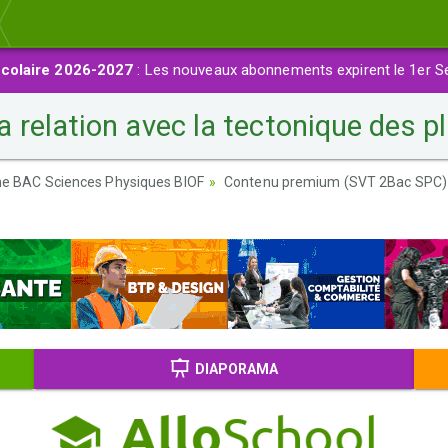
colaire 2026-2027
: Les nouveaux abonnements expirent le 1er S
elation avec la tectonique des pl
ème BAC Sciences Physiques BIOF
Contenu premium (SVT 2Bac SPC)
DIAPORAMA