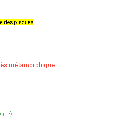
ue des plaques
aciès métamorphique
)
ique)