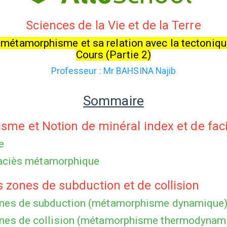
Sciences de la Vie et de la Terre
 métamorphisme et sa relation avec la tectoniq
Cours (Partie 2)
Professeur : Mr
BAHSINA Najib
Sommaire
isme et Notion de minéral index et de f
e
 faciès métamorphique
zones de subduction et de collision
ones de subduction (métamorphisme dynamique
nes de collision (métamorphisme thermodynam