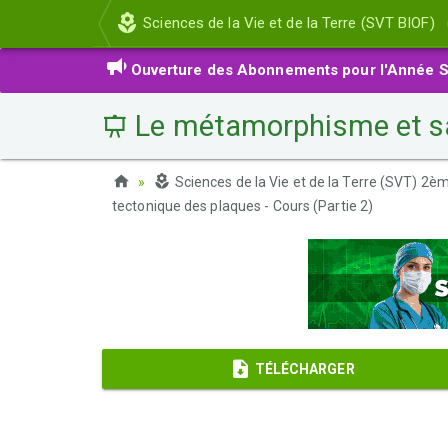
Sciences de la Vie et de la Terre (SVT BIOF)
Ouverture des Abonnements pour l'Année S
Le métamorphisme et sa r
Sciences de la Vie et de la Terre (SVT) 2
tectonique des plaques - Cours (Partie 2)
TÉLÉCHARGER