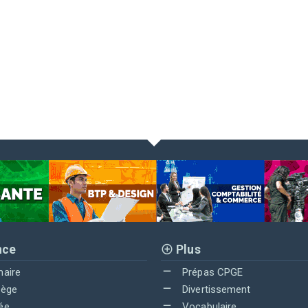
nce
Plus
maire
Prépas CPGE
lège
Divertissement
ée
Vocabulaire