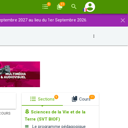
9
11
×
eptembre 2027 au lieu du 1er Septembre 2026.
9
11
Sections
Cours
Sciences de la Vie et de la
COURS
Terre (SVT BIOF)
Le programme pédagogique