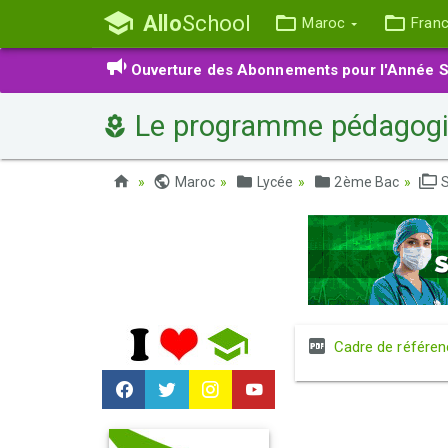
Allo
School
Maroc
Fran
Ouverture des Abonnements pour l'Année S
Le programme pédagog
Maroc
Lycée
2ème Bac
S
Cadre de référen