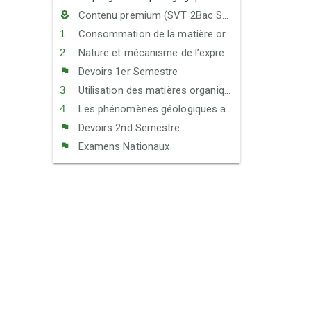
Contenu premium (SVT 2Bac SPC)
Consommation de la matière organique et flux d’énergie
Nature et mécanisme de l’expression du matériel génétique - Transfert de l’information génétique au cours de la reproduction sexuée
Devoirs 1er Semestre
Utilisation des matières organiques et inorganiques
Les phénomènes géologiques accompagnant la formation des chaînes de montagnes et leur relation avec la tectonique des plaques
Devoirs 2nd Semestre
Examens Nationaux