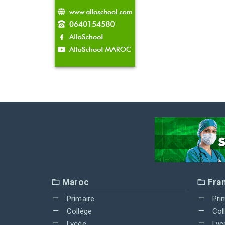
Maroc
Fra
Primaire
Pri
Collège
Col
Lycée
Lyc