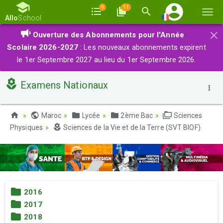
9
11
Basc
Allo
School
la
×
Ouverture des Abonnements pour l'Année
navi
Scolaire 2026-2027
: Les nouveaux abonnements expirent
le 1er Septembre 2027 au lieu du 1er Septembre 2026.
Examens Nationaux
Maroc
Lycée
2ème Bac
Sciences
Physiques
Sciences de la Vie et de la Terre (SVT BIOF)
2016
2017
2018