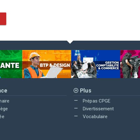
nce
Plus
maire
Prépas CPGE
lège
Divertissement
ée
Vocabulaire