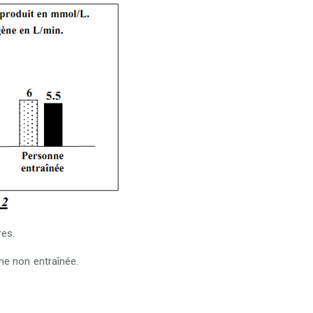
res.
ne non entraînée.