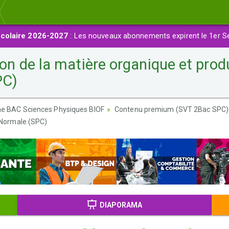
colaire 2026-2027
: Les nouveaux abonnements expirent le 1er S
de la matière organique et produc
PC)
ème BAC Sciences Physiques BIOF
Contenu premium (SVT 2Bac SPC)
 Normale (SPC)
DIAPORAMA