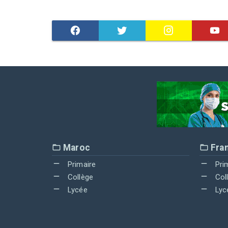
Maroc
Fra
Primaire
Pri
Collège
Col
Lycée
Lyc