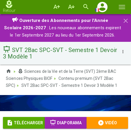
Basc
Retour
la
×
Ouverture des Abonnements pour l'Année
navi
Scolaire 2026-2027
: Les nouveaux abonnements expirent
le 1er Septembre 2027 au lieu du 1er Septembre 2026.
SVT 2Bac SPC-SVT - Semestre 1 Devoir
3 Modèle 1
Sciences de la Vie et de la Terre (SVT) 2ème BAC
Sciences Physiques BIOF
Contenu premium (SVT 2Bac
SPC)
SVT 2Bac SPC-SVT - Semestre 1 Devoir 3 Modèle 1
TÉLÉCHARGER
DIAPORAMA
VIDÉO