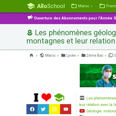
Allo
School
Maroc
Fran
Ouverture des Abonnements pour l'Année S
Les phénomènes géologi
montagnes et leur relation
Maroc
Lycée
2ème Bac
S
Les phénomènes 
leur relation avec la
Géologie: notion