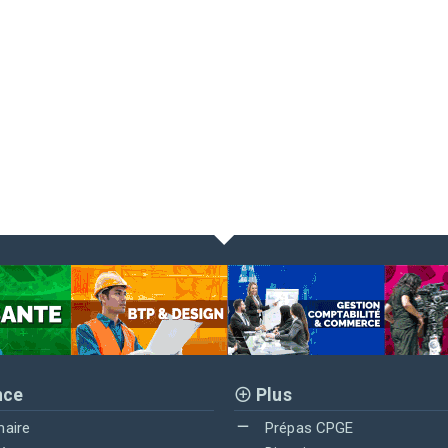
nce
Plus
maire
Prépas CPGE