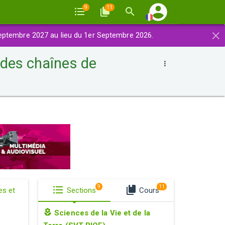
9
11
×
eptembre 2027 au lieu du 1er Septembre 2026.
des chaînes de
9
11
es et
Sections
Cours
Sciences de la Vie et de la