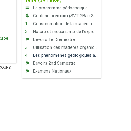
Terre (SVT BIOF)
Le programme pédagogique
Contenu premium (SVT 2Bac SPC)
Consommation de la matière organique et flux d’énergie
Nature et mécanisme de l’expression du matériel génétique - Transfert de l’information génétique au cours de la reproduction sexuée
tube
Devoirs 1er Semestre
Utilisation des matières organiques et inorganiques
Les phénomènes géologiques accompagnant la formation des chaînes de montagnes et leur relation avec la tectonique des plaques
Devoirs 2nd Semestre
COURS
Examens Nationaux