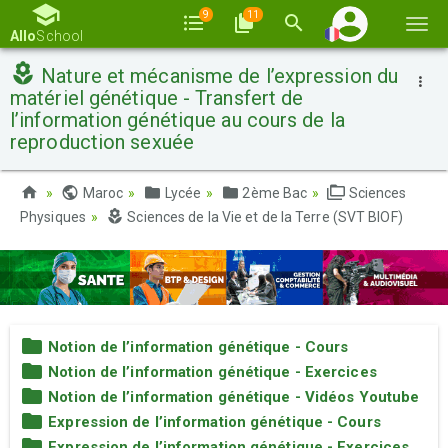
9
11
Basc
Allo
School
la
Nature et mécanisme de l’expression du
navi
matériel génétique - Transfert de
l’information génétique au cours de la
reproduction sexuée
Maroc
Lycée
2ème Bac
Sciences
Physiques
Sciences de la Vie et de la Terre (SVT BIOF)
Notion de l’information génétique - Cours
Notion de l’information génétique - Exercices
Notion de l’information génétique - Vidéos Youtube
Expression de l’information génétique - Cours
Expression de l’information génétique - Exercices