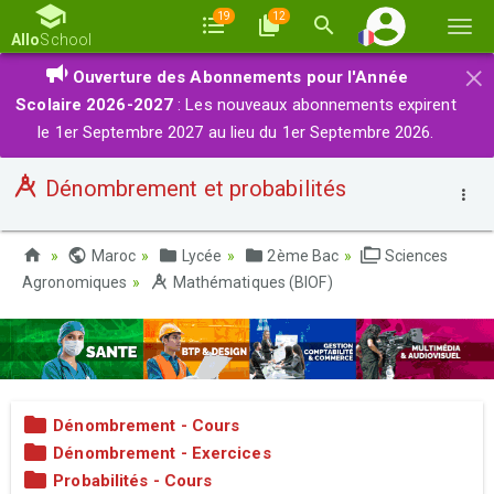
19
12
Basc
Allo
School
la
×
Ouverture des Abonnements pour l'Année
navi
Scolaire 2026-2027
: Les nouveaux abonnements expirent
le 1er Septembre 2027 au lieu du 1er Septembre 2026.
Dénombrement et probabilités
Maroc
Lycée
2ème Bac
Sciences
Agronomiques
Mathématiques (BIOF)
Dénombrement - Cours
Dénombrement - Exercices
Probabilités - Cours