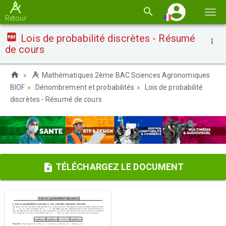
Basc
Retour
la
Lois de probabilité discrètes - Résumé
navi
de cours
Mathématiques 2ème BAC Sciences Agronomiques
BIOF
Dénombrement et probabilités
Lois de probabilité
discrètes - Résumé de cours
TÉLÉCHARGEZ LE DOCUMENT