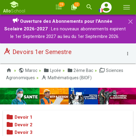
19
12
Basc
Allo
School
la
×
Ouverture des Abonnements pour l'Année
navi
Scolaire 2026-2027
: Les nouveaux abonnements expirent
le 1er Septembre 2027 au lieu du 1er Septembre 2026.
Devoirs 1er Semestre
Maroc
Lycée
2ème Bac
Sciences
Agronomiques
Mathématiques (BIOF)
Devoir 1
Devoir 2
Devoir 3