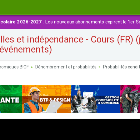
colaire 2026-2027
: Les nouveaux abonnements expirent le 1er S
lles et indépendance - Cours (FR) 
x événements)
nomiques BIOF
Dénombrement et probabilités
Probabilités condi