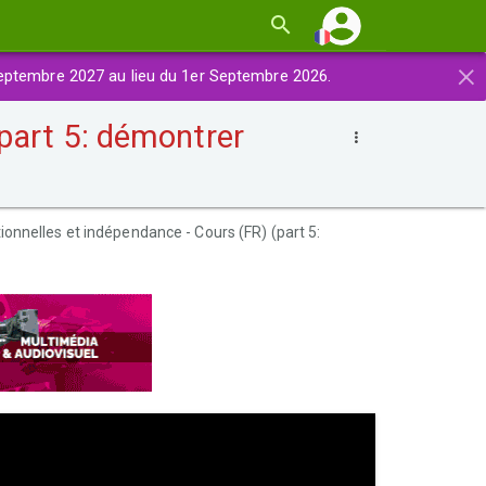
×
eptembre 2027 au lieu du 1er Septembre 2026.
(part 5: démontrer
tionnelles et indépendance - Cours (FR) (part 5: