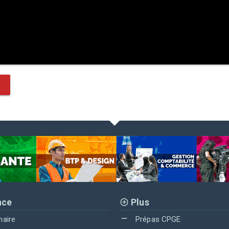
nce
Plus
maire
Prépas CPGE