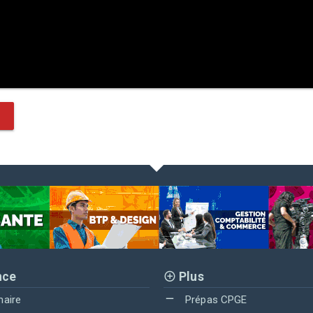
nce
Plus
maire
Prépas CPGE