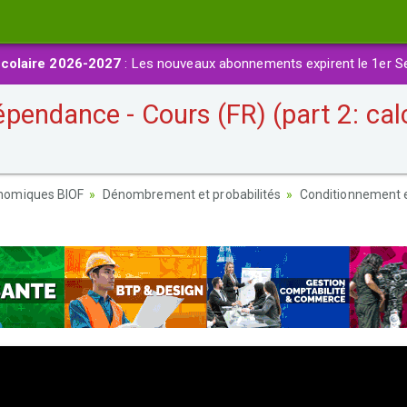
colaire 2026-2027
: Les nouveaux abonnements expirent le 1er S
endance - Cours (FR) (part 2: calc
nomiques BIOF
Dénombrement et probabilités
Conditionnement et