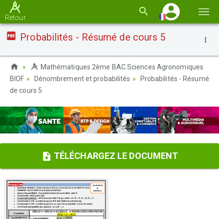
Basc
Retour
la
Probabilités - Résumé de cours 5
navi
Mathématiques 2ème BAC Sciences Agronomiques
BIOF
Dénombrement et probabilités
Probabilités - Résumé
de cours 5
TÉLÉCHARGEZ LE DOCUMENT